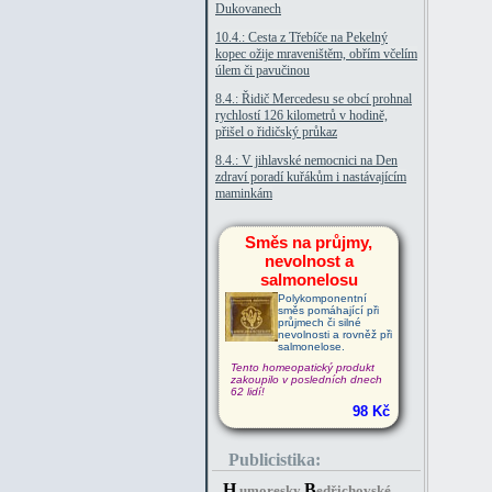
Dukovanech
10.4.: Cesta z Třebíče na Pekelný
kopec ožije mraveništěm, obřím včelím
úlem či pavučinou
8.4.: Řidič Mercedesu se obcí prohnal
rychlostí 126 kilometrů v hodině,
přišel o řidičský průkaz
8.4.: V jihlavské nemocnici na Den
zdraví poradí kuřákům i nastávajícím
maminkám
Směs na průjmy,
nevolnost a
salmonelosu
Polykomponentní
směs pomáhající při
průjmech či silné
nevolnosti a rovněž při
salmonelose.
Tento homeopatický produkt
zakoupilo v posledních dnech
62 lidí!
98 Kč
Publicistika:
H
B
umoresky
edřichovské