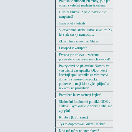
Politika je žumpou jen tehdy, je-li její
obsah skutečně naplněn fekáliemi!
ODS v Jihlavě: Z jisté materie bič
neupleteš!
Jsme opět v totalitě!
V ex-komunistické Jiskře se ani za 23
let stále česky nenaučili...
Zkrotlí hadi a novinář Mareš
Listopad v korupci?
Evropa jde doleva – začněme
přemýšlet o záchraně našich svobod!
Pokrytectví po jihlavsku: Noviny ve
vlastnictví zastupitelky ODS, které
kaceřují spolustraníka za vlastnictví
domény s možným erotickým
podtextem, mají část svých příjmů z
reklamy na prostituci!
Potrefené husy začínají kejhat!
Sledování facebooků politiků ODS v
Jihlavě: Byrokracie je dobrý sluha, ale
zlý pán!
Kdyby? (k 28. říjnu)
Tys to dopracoval, kněže Halíku!
Kdo má mít v politice slovo?