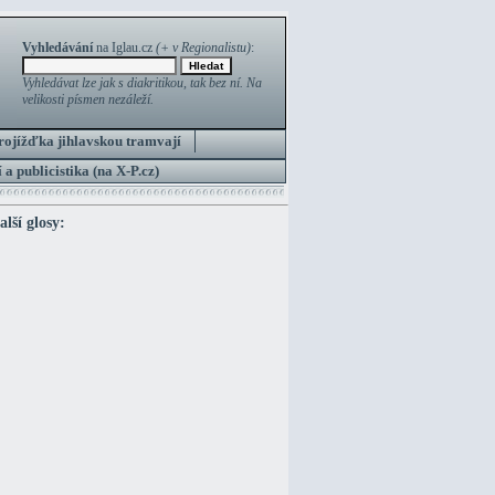
Vyhledávání
na Iglau.cz
(+ v Regionalistu)
:
Vyhledávat lze jak s diakritikou, tak bez ní. Na
velikosti písmen nezáleží.
rojížďka jihlavskou tramvají
 a publicistika (na X-P.cz)
lší glosy: