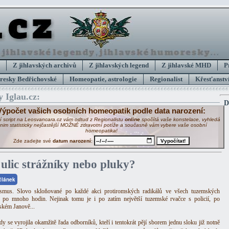
Z jihlavských archivů
Z jihlavských legend
Z jihlavské MHD
P
esky Bedřichovské
Homeopatie, astrologie
Regionalist
Křesťanství
y Iglau.cz:
Da
Výpočet vašich osobních homeopatik podle data narození:
í script na Leosvancara.cz vám odtud z Regionalistu
online
spočítá vaše konstelace, vyhledá
 nim statisticky nejčastější MOŽNÉ zdravotní potíže a současně vám vybere vaše osobní
homeopatika!
Zde zadejte své
datum narození
:
 ulic strážníky nebo pluky?
 článek
ismus. Slovo skloňované po každé akci protiromských radikálů ve všech tuzemských
 po mnoho hodin. Nejinak tomu je i po zatím největší tuzemské rvačce s policií, po
vském Janově...
dy se vyrojila okamžitě řada odborníků, kteří i tentokrát pějí sborem jednu sloku již notně