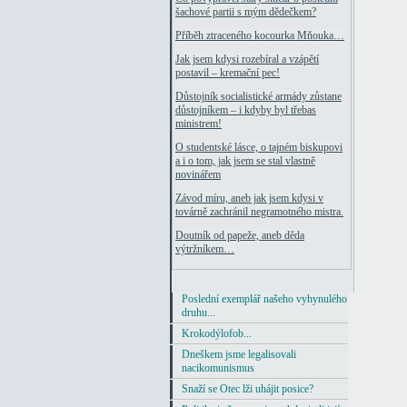
šachové partii s mým dědečkem?
Příběh ztraceného kocourka Mňouka…
Jak jsem kdysi rozebíral a vzápětí
postavil – kremační pec!
Důstojník socialistické armády zůstane
důstojníkem – i kdyby byl třebas
ministrem!
O studentské lásce, o tajném biskupovi
a i o tom, jak jsem se stal vlastně
novinářem
Závod míru, aneb jak jsem kdysi v
továrně zachránil negramotného mistra.
Doutník od papeže, aneb děda
výtržníkem…
Poslední exemplář našeho vyhynulého
druhu...
Krokodýlofob...
Dneškem jsme legalisovali
nacikomunismus
Snaží se Otec lži uhájit posice?