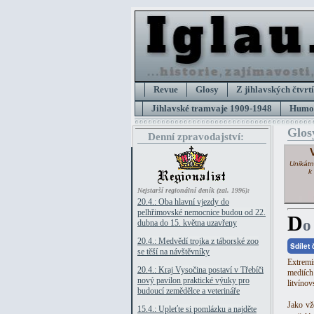
Revue
Glosy
Z jihlavských čtvrtí
Jihlavské tramvaje 1909-1948
Humor
Glos
Denní zpravodajství:
Unikátn
k
Nejstarší regionální deník (zal. 1996):
20.4.: Oba hlavní vjezdy do
pelhřimovské nemocnice budou od 22.
D
o
dubna do 15. května uzavřeny
20.4.: Medvědí trojka z táborské zoo
Sdílet
se těší na návštěvníky
Extrem
20.4.: Kraj Vysočina postaví v Třebíči
mediích
nový pavilon praktické výuky pro
litvíno
budoucí zemědělce a veterináře
Jako vž
15.4.: Upleťte si pomlázku a najděte