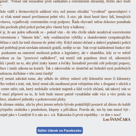
písně: "Pokud stát nezasáhne proti radikálům a extremistům důrazněji, těchto akcí bude
".
kdo viděl z litvínovských událostí více, než jenom oficiální "vyvážené" zpravodajství v
 si však nutně musel povšimnout jedné věci. A sice, jak dosti husté davy lidí, lemujících
itvínova, vyjadřovaly extremistům svoji podporu. Řada obyvatel města dokonce pomáhala
ům pochodu před policií prchat přes vlastní byty a balkony...
é je, že ani jeden odborník se - pokud vím - do této chvíle nikde nezabýval souvislostmi
extremismu s "hlasem lidu", tedy souhlasnými výkřiky a skandováním sympatisujícího
tšinu z nich lze totiž shrnout do jedné věty: Když místní občané a daňoví poplatníci policii
ě potřebují proti stovkám místních grázlů, neděje se nic. Stát svoje každodenní funkce tiše
s poukazem na omezené možnosti policie a legislativy, ale v okamžiku, kdy se ve městě
jednou za čas "pravicoví radikálové", má tentýž stát pojednou dosti sil, zákonných
dků i peněz na to, aby před zraky kamer a foťáky žurnalistů povolal celé policejní prapory,
ěnce i muže zákona na koních. Tak s takovouhle se skutečně asi bohužel nyní podobných
budoucnu dočkáme v této zemi častěji!
terý neumí zabránit tomu, aby někdo do sběrny odnesl celý železniční most či kilometry
ého vedení z trati; stát, který nemá sílu zasáhnout proti veřejnému trhu s drogami v ulicích a
 center měst; stát, který nedokáže ochránit majetek a klid svých občanů, tak takový stát se
ě musí připravit na to, že holt bude muset patrně vynakládat stále více a více peněz na
ěnce, zásahové jednotky a pohotovostní pluky.
de zůstane otázka, zda by přeci jenom nebylo bývalo praktičtější postavit už dávno do každé
byčejného strážníka s pendrekem, klepety a píšťalkou. Pravda ale, ten by tam musel být -
stejně jako v Londýně či u nás za c. a k. Rakouska či první republiky - ve dne v noci!
Leo ŠVANČARA
Sdílet článek na Facebooku