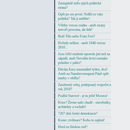
Zastupitelé nebo jejich politická
strana?
Opět po sto první: Nelíbí se vám
politika? Tak ji změňte!
Věštby versus realita - aneb strany
netvoří procenta, ale lidé!
Boží Tělo nebo Fratz Fest?
Hvězdy nelžou - aneb 1948 versus
2010...
Jsou čeští studenti opravdu jiní než na
západě, aneb Nevolím levici-nemám
prázdno v palici?
Dávám Euru maximálně týden, dva?
Aneb na Nanebevstoupení Páně opět
marky v oběhu?
Zaseknutý orloj, podepsaný rozpočet a
rok 2010?
Pražští Stavové - je tu ještě Morava!
Krise? Živme naše chudé - stavebníky,
architekty a sochaře!
7267 dnů české demokracie?
Konec civilisace? Koho to zajímá!
Hurá za čínskou zeď!