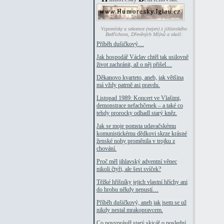
Vzpomínky a sekvence (nejen) z jihlavského
Bedřichova, Dřevěných Mlýnů a okolí:
Příběh dušičkový…
Jak hospodář Václav chtěl tak usilovně
život zachránit, až o něj přišel…
Děkanovo kvarteto, aneb, jak většina
má vždy patrně asi pravdu.
Listopad 1989: Koncert ve Vlašimi,
demonstrace nefachčenek – a také co
tehdy prorocky odhadl starý kněz.
Jak se moje pomsta udavačskému
komunistickému dědkovi skrze krásné
ženské nohy proměnila v trojku z
chování.
Proč měl jihlavský adventní věnec
nikoli čtyři, ale šest svíček?
Těžké hříšníky jejich vlastní hříchy ani
do hrobu někdy nepustí…
Příběh dušičkový, aneb jak jsem se už
nikdy nestal mrakopravcem.
Co povyprávěl starý skicář o poslední