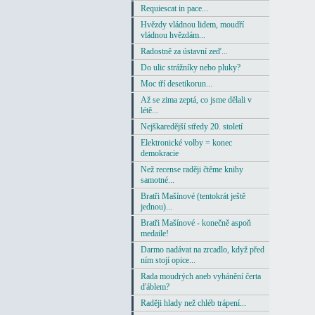
Requiescat in pace...
Hvězdy vládnou lidem, moudří
vládnou hvězdám...
Radostně za ústavní zeď...
Do ulic strážníky nebo pluky?
Moc tří desetikorun...
Až se zima zeptá, co jsme dělali v
létě...
Nejškaredější středy 20. století
Elektronické volby = konec
demokracie
Než recense raději čtěme knihy
samotné...
Bratři Mašínové (tentokrát ještě
jednou)...
Bratři Mašínové - konečně aspoň
medaile!
Darmo nadávat na zrcadlo, když před
ním stojí opice...
Rada moudrých aneb vyhánění čerta
ďáblem?
Raději hlady než chléb trápení...