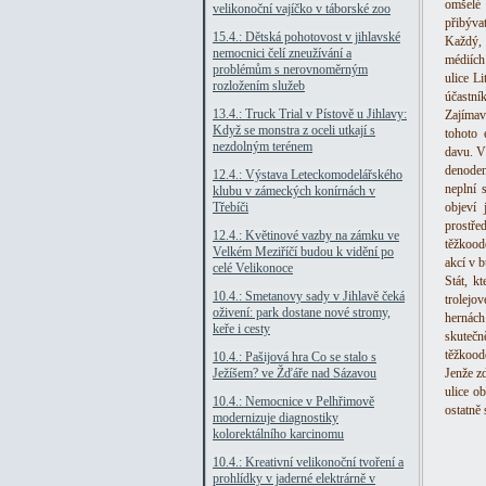
omšelé 
velikonoční vajíčko v táborské zoo
přibývat
15.4.: Dětská pohotovost v jihlavské
Každý, 
nemocnici čelí zneužívání a
médiích
problémům s nerovnoměrným
ulice L
rozložením služeb
účastník
13.4.: Truck Trial v Pístově u Jihlavy:
Zajímav
Když se monstra z oceli utkají s
tohoto 
nezdolným terénem
davu. Vě
denodenn
12.4.: Výstava Leteckomodelářského
neplní 
klubu v zámeckých konírnách v
Třebíči
objeví 
prostře
12.4.: Květinové vazby na zámku ve
těžkood
Velkém Meziříčí budou k vidění po
akcí v 
celé Velikonoce
Stát, k
10.4.: Smetanovy sady v Jihlavě čeká
trolejov
oživení: park dostane nové stromy,
hernách
keře i cesty
skutečn
těžkood
10.4.: Pašijová hra Co se stalo s
Ježíšem? ve Žďáře nad Sázavou
Jenže z
ulice o
10.4.: Nemocnice v Pelhřimově
ostatně 
modernizuje diagnostiky
kolorektálního karcinomu
10.4.: Kreativní velikonoční tvoření a
prohlídky v jaderné elektrárně v