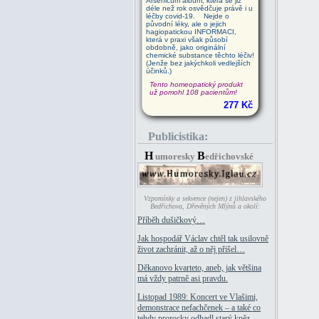
Arsenicum album, která se již
déle než rok osvědčuje právě i u
léčby covid-19. Nejde o
původní léky, ale o jejich
hagiopatickou INFORMACI,
která v praxi však působí
obdobně, jako originální
chemické substance těchto léčiv!
(Jenže bez jakýchkoli vedlejších
účinků.)
Tento homeopatický produkt
už pomohl 108 pacientům!
277 Kč
Publicistika:
H
B
umoresky
edřichovské
Vzpomínky a sekvence (nejen) z jihlavského
Bedřichova, Dřevěných Mlýnů a okolí:
Příběh dušičkový…
Jak hospodář Václav chtěl tak usilovně
život zachránit, až o něj přišel…
Děkanovo kvarteto, aneb, jak většina
má vždy patrně asi pravdu.
Listopad 1989: Koncert ve Vlašimi,
demonstrace nefachčenek – a také co
tehdy prorocky odhadl starý kněz.