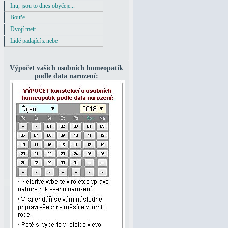
Inu, jsou to dnes obyčeje...
Bouře...
Dvojí metr
Lidé padající z nebe
Výpočet vašich osobních homeopatik
podle data narození: