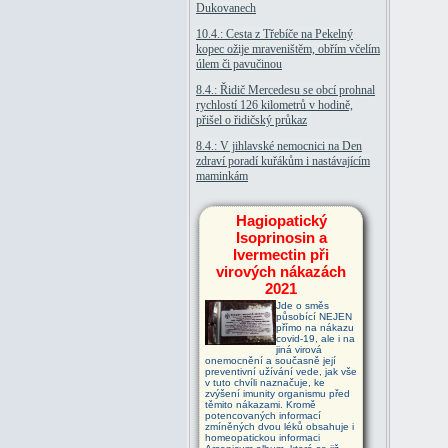
Dukovanech
10.4.: Cesta z Třebíče na Pekelný
kopec ožije mraveništěm, obřím včelím
úlem či pavučinou
8.4.: Řidič Mercedesu se obcí prohnal
rychlostí 126 kilometrů v hodině,
přišel o řidičský průkaz
8.4.: V jihlavské nemocnici na Den
zdraví poradí kuřákům i nastávajícím
maminkám
Hagiopatický
Isoprinosin a
Ivermectin při
virových nákazách
2021
Jde o směs
působící NEJEN
přímo na nákazu
covid-19, ale i na
jiná virová
onemocnění a současně její
preventivní užívání vede, jak vše
v tuto chvíli naznačuje, ke
zvýšení imunity organismu před
těmito nákazami. Kromě
potencovaných informací
zmíněných dvou léků obsahuje i
homeopatickou informaci