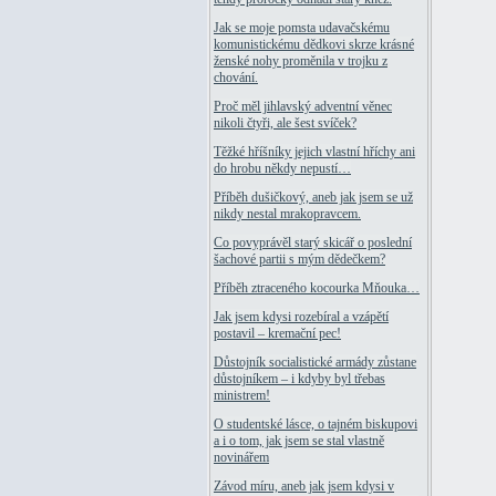
Jak se moje pomsta udavačskému
komunistickému dědkovi skrze krásné
ženské nohy proměnila v trojku z
chování.
Proč měl jihlavský adventní věnec
nikoli čtyři, ale šest svíček?
Těžké hříšníky jejich vlastní hříchy ani
do hrobu někdy nepustí…
Příběh dušičkový, aneb jak jsem se už
nikdy nestal mrakopravcem.
Co povyprávěl starý skicář o poslední
šachové partii s mým dědečkem?
Příběh ztraceného kocourka Mňouka…
Jak jsem kdysi rozebíral a vzápětí
postavil – kremační pec!
Důstojník socialistické armády zůstane
důstojníkem – i kdyby byl třebas
ministrem!
O studentské lásce, o tajném biskupovi
a i o tom, jak jsem se stal vlastně
novinářem
Závod míru, aneb jak jsem kdysi v