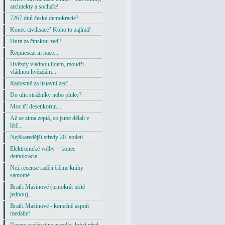
architekty a sochaře!
7267 dnů české demokracie?
Konec civilisace? Koho to zajímá!
Hurá za čínskou zeď!
Requiescat in pace...
Hvězdy vládnou lidem, moudří
vládnou hvězdám...
Radostně za ústavní zeď...
Do ulic strážníky nebo pluky?
Moc tří desetikorun...
Až se zima zeptá, co jsme dělali v
létě...
Nejškaredější středy 20. století
Elektronické volby = konec
demokracie
Než recense raději čtěme knihy
samotné...
Bratři Mašínové (tentokrát ještě
jednou)...
Bratři Mašínové - konečně aspoň
medaile!