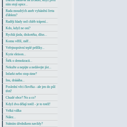
Darmo nadávat na zrcadlo, když před
ním stojí opice...
Rada moudrých aneb vyhánění čerta
ďáblem?
Raději hlady než chléb trápení...
Kdo, když ne oni?
Rychlá jízda, diskotéka, džus...
Komu věříš, měř...
Veřejnoprávní teplé pelíšky...
Kyrie eleison...
Štěk o demokracii...
Nekuřte a nepijte a nedávejte jíst...
Infarkt nebo stop-time?
Inu, dráááha...
Poslední věci člověka - ale jen do půl
třetí!
Chudé obce? No a co?
Když dva dělají totéž - je to totéž!
Velká válka
Nález...
Státním úředníkem navždy?