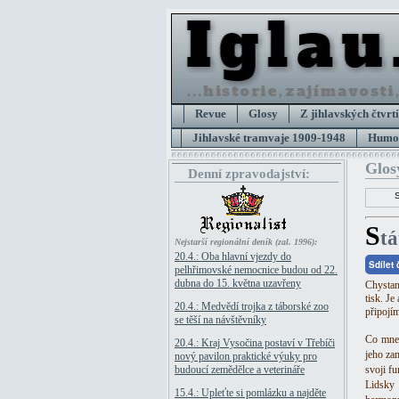
Revue
Glosy
Z jihlavských čtvrtí
Jihlavské tramvaje 1909-1948
Humor
Glos
Denní zpravodajství:
S
t
Nejstarší regionální deník (zal. 1996):
20.4.: Oba hlavní vjezdy do
Sdílet
pelhřimovské nemocnice budou od 22.
dubna do 15. května uzavřeny
Chystan
tisk. J
20.4.: Medvědí trojka z táborské zoo
připojím 
se těší na návštěvníky
Co mne 
20.4.: Kraj Vysočina postaví v Třebíči
jeho za
nový pavilon praktické výuky pro
budoucí zemědělce a veterináře
svoji fu
Lidsky
15.4.: Upleťte si pomlázku a najděte