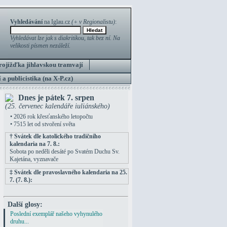
Vyhledávání
na Iglau.cz
(+ v Regionalistu)
:
Vyhledávat lze jak s diakritikou, tak bez ní. Na
velikosti písmen nezáleží.
rojížďka jihlavskou tramvají
 a publicistika (na X-P.cz)
Dnes je pátek 7. srpen
(25. červenec kalendáře iuliánského)
• 2026 rok křesťanského letopočtu
• 7515 let od stvoření světa
† Svátek dle katolického tradičního
kalendaria na 7. 8.:
Sobota po neděli desáté po Svatém Duchu Sv.
Kajetána, vyznavače
‡ Svátek dle pravoslavného kalendaria na 25.
7. (7. 8.):
Další glosy:
Poslední exemplář našeho vyhynulého
druhu...