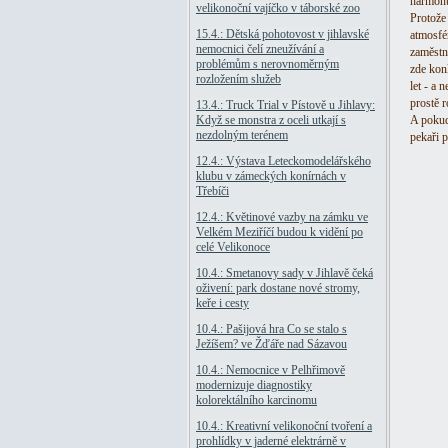
harmonu
velikonoční vajíčko v táborské zoo
Protože
15.4.: Dětská pohotovost v jihlavské
atmosfé
nemocnici čelí zneužívání a
zaměstn
problémům s nerovnoměrným
zde konk
rozložením služeb
let - a 
prostě r
13.4.: Truck Trial v Pístově u Jihlavy:
Když se monstra z oceli utkají s
A pokud
nezdolným terénem
pekaři 
12.4.: Výstava Leteckomodelářského
klubu v zámeckých konírnách v
Třebíči
12.4.: Květinové vazby na zámku ve
Velkém Meziříčí budou k vidění po
celé Velikonoce
10.4.: Smetanovy sady v Jihlavě čeká
oživení: park dostane nové stromy,
keře i cesty
10.4.: Pašijová hra Co se stalo s
Ježíšem? ve Žďáře nad Sázavou
10.4.: Nemocnice v Pelhřimově
modernizuje diagnostiky
kolorektálního karcinomu
10.4.: Kreativní velikonoční tvoření a
prohlídky v jaderné elektrárně v