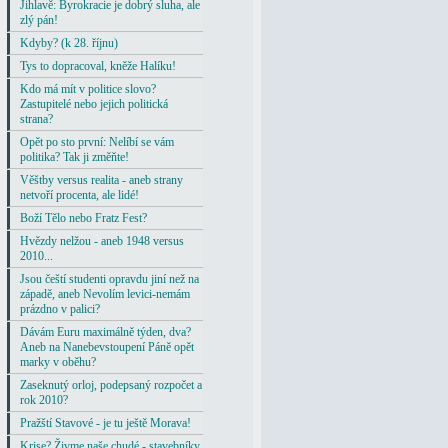
Jihlavě: Byrokracie je dobrý sluha, ale
zlý pán!
Kdyby? (k 28. říjnu)
Tys to dopracoval, kněže Halíku!
Kdo má mít v politice slovo?
Zastupitelé nebo jejich politická
strana?
Opět po sto první: Nelíbí se vám
politika? Tak ji změňte!
Věštby versus realita - aneb strany
netvoří procenta, ale lidé!
Boží Tělo nebo Fratz Fest?
Hvězdy nelžou - aneb 1948 versus
2010...
Jsou čeští studenti opravdu jiní než na
západě, aneb Nevolím levici-nemám
prázdno v palici?
Dávám Euru maximálně týden, dva?
Aneb na Nanebevstoupení Páně opět
marky v oběhu?
Zaseknutý orloj, podepsaný rozpočet a
rok 2010?
Pražští Stavové - je tu ještě Morava!
Krise? Živme naše chudé - stavebníky,