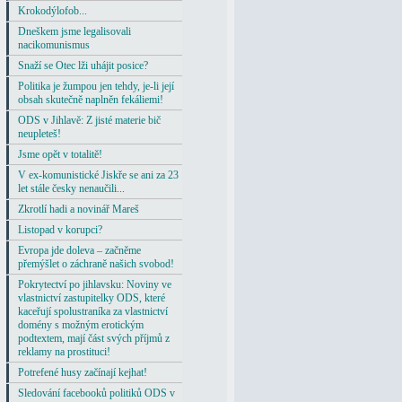
Krokodýlofob...
Dneškem jsme legalisovali
nacikomunismus
Snaží se Otec lži uhájit posice?
Politika je žumpou jen tehdy, je-li její
obsah skutečně naplněn fekáliemi!
ODS v Jihlavě: Z jisté materie bič
neupleteš!
Jsme opět v totalitě!
V ex-komunistické Jiskře se ani za 23
let stále česky nenaučili...
Zkrotlí hadi a novinář Mareš
Listopad v korupci?
Evropa jde doleva – začněme
přemýšlet o záchraně našich svobod!
Pokrytectví po jihlavsku: Noviny ve
vlastnictví zastupitelky ODS, které
kaceřují spolustraníka za vlastnictví
domény s možným erotickým
podtextem, mají část svých příjmů z
reklamy na prostituci!
Potrefené husy začínají kejhat!
Sledování facebooků politiků ODS v