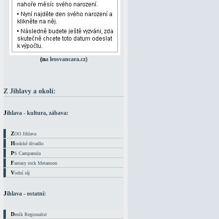
(na leosvancara.cz)
Z Jihlavy a okolí:
Jihlava - kultura, zábava:
ZOO Jihlava
Horácké divadlo
PS Campanula
Fantasy rock Metanoon
Vodní ráj
Jihlava - ostatní:
Deník Regionalist