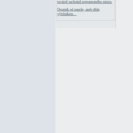
továrně zachránil negramotného mistra.
Doutník od papeže, aneb děda
výtržníkem…