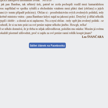
jících žalozpěvů disonantně zvolat: "No a co?".
 jak pan Bambas, tak některý tisk, patrně ne zcela pochopili rozdíl mezi kamarádskou
rou například ve spolku rybářů a obchodním vztahem mezi plátci daní (občany) a jejich
anci (v tomto případě policisty). Občan si - prostřednictvím svých zvolených politiků, tedy
rétně ministra vnitra - pana Bambase kdysi najal na jakousi práci. Dotyčný ji dělal několik
nejspíš i dobře - a dostal za ni zaplaceno. Nu a nyní občan - tedy opět jím zvolený politik - se
ozhodl, že si na tuto práci za své peníze najme někoho jiného. Howgh, tečka!
 se někdo domnívá, že je třeba to nějak zdůvodňovat, položím mu otázku: Musím já svému
pokaždé písemně zdůvodnit, proč si zajdu za své peníze ranní rohlík koupit jinam?
Leo ŠVANČARA
Sdílet článek na Facebooku