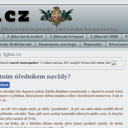
Z jihlavských archivů
Z jihlavských legend
Z jihlavské MHD
P
esky Bedřichovské
Homeopatie, astrologie
Regionalist
Křesťanství
y Iglau.cz:
Sháníte
marně homeopatika
? V našem eshopu XIV. svatých Pomocníků máme vše!
átním úředníkem navždy?
 článek
é odvolání šéfa dopravní policie Zdeňka Bambase rozradostnilo v okurkové sezoně český
e aspoň co přetřásat, dávat prostor oběma stranám a vůbec vševědoucně mentorovat. A tak se
i já...
na celé věci zaujalo nejvíc, je nářek "postiženého", že prý mu zatím nikdo nesdělil důvod
mýšleného odvolání. Tento pláč navíc zesilují komentáře některých médií o tom, že dotyčný
nkci přeci zastává už 14 let.
 to zní hezky, ale z hlediska občana musím přece jenom poněkud cynicky do těchto