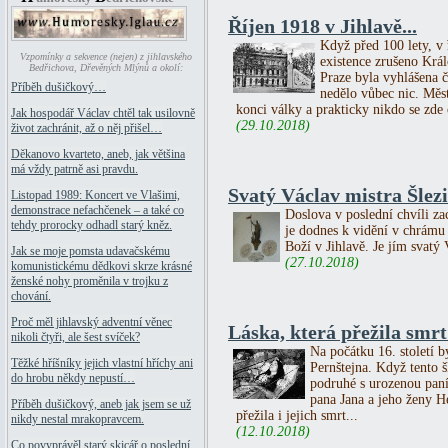
Říjen 1918 v Jihlavě...
Když před 100 lety, v ř
Vzpomínky a sekvence (nejen) z jihlavského
existence zrušeno Král
Bedřichova, Dřevěných Mlýnů a okolí:
Praze byla vyhlášena č
Příběh dušičkový…
nedělo vůbec nic. Měs
konci války a prakticky nikdo se zde o
Jak hospodář Václav chtěl tak usilovně
(29.10.2018)
život zachránit, až o něj přišel…
Děkanovo kvarteto, aneb, jak většina
má vždy patrně asi pravdu.
Svatý Václav mistra Šlezi
Listopad 1989: Koncert ve Vlašimi,
demonstrace nefachčenek – a také co
Doslova v poslední chvíli za
tehdy prorocky odhadl starý kněz.
je dodnes k vidění v chrámu
Boží v Jihlavě. Je jím svatý 
Jak se moje pomsta udavačskému
(27.10.2018)
komunistickému dědkovi skrze krásné
ženské nohy proměnila v trojku z
chování.
Proč měl jihlavský adventní věnec
Láska, která přežila smrt 
nikoli čtyři, ale šest svíček?
Na počátku 16. století b
Těžké hříšníky jejich vlastní hříchy ani
Pernštejna. Když tento 
do hrobu někdy nepustí…
podruhé s urozenou paní
pana Jana a jeho ženy He
Příběh dušičkový, aneb jak jsem se už
přežila i jejich smrt...
nikdy nestal mrakopravcem.
(12.10.2018)
Co povyprávěl starý skicář o poslední