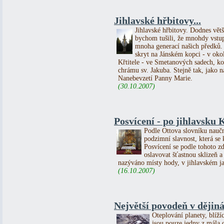
Jihlavské hřbitovy...
Jihlavské hřbitovy. Dodnes větš
bychom tušili, že mnohdy vstu
mnoha generací našich předků.
skryt na Jánském kopci - v okol
Křtitele - ve Smetanových sadech, k
chrámu sv. Jakuba. Stejně tak, jako 
Nanebevzetí Panny Marie.
(30.10.2007)
Posvícení - po jihlavsku
Podle Ottova slovníku naučn
podzimní slavnost, která se
Posvícení se podle tohoto z
oslavovat šťastnou sklizeň 
nazýváno místy hody, v jihlavském j
(16.10.2007)
Největší povodeň v dějin
Oteplování planety, blíží
jsou pouze jedny z mála 