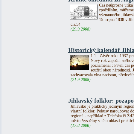
Čas neúprosně utíká 
zpožděním, můžeme s
významného jihlavsk
15. srpna 1838 v Ji
čís.54.
(29.9.2008)
Historický kalendář Jihla
1.1.: Závěr roku 1937 pr
Nový rok započal sněhov
poznamenal : První čas p
soužití obou národností.
zachvacovala vlna nacismu, předevší
(21.9.2008)
Jihlavský folklor: pozap
Jihlavsko je prakticky jediným regi
vlastní folklor. Pokusy naroubovat do
regionů - například z Telečska či Žďá
město Vysočiny v této oblasti praktic
(17.8.2008)