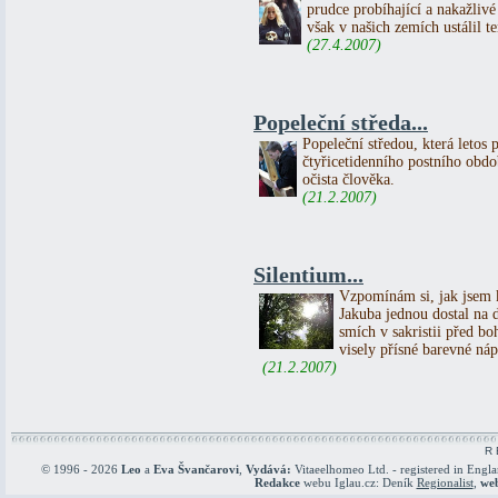
prudce probíhající a nakažliv
však v našich zemích ustálil 
(27.4.2007)
Popeleční středa...
Popeleční středou, která letos 
čtyřicetidenního postního obd
očista člověka.
(21.2.2007)
Silentium...
Vzpomínám si, jak jsem k
Jakuba jednou dostal na 
smích v sakristii před b
visely přísné barevné 
(21.2.2007)
R 
© 1996 - 2026
Leo
a
Eva Švančarovi
,
Vydává:
Vitaeelhomeo Ltd. - registered in Engl
Redakce
webu Iglau.cz: Deník
Regionalist
,
we