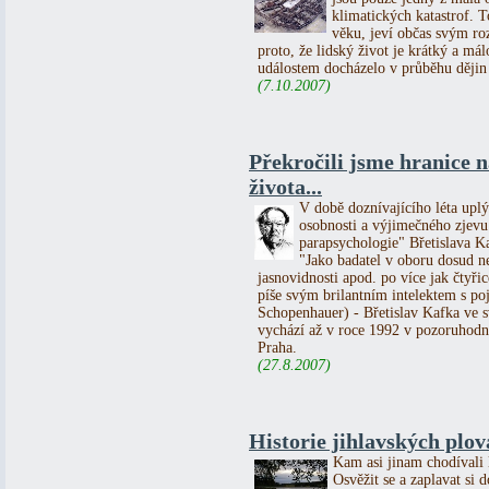
klimatických katastrof. 
věku, jeví občas svým ro
proto, že lidský život je krátký a 
událostem docházelo v průběhu dějin
(7.10.2007)
Překročili jsme hranice 
života...
V době doznívajícího léta upl
osobnosti a výjimečného zjevu 
parapsychologie" Břetislava K
"Jako badatel v oboru dosud n
jasnovidnosti apod. po více jak čtyřic
píše svým brilantním intelektem s p
Schopenhauer) - Břetislav Kafka 
vychází až v roce 1992 v pozoruhodn
Praha.
(27.8.2007)
Historie jihlavských plo
Kam asi jinam chodívali l
Osvěžit se a zaplavat si 