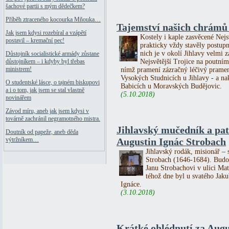
šachové partii s mým dědečkem?
Příběh ztraceného kocourka Mňouka…
Tajemství našich chrámů 
Jak jsem kdysi rozebíral a vzápětí
Kostely i kaple zasvěcené Nejs
postavil – kremační pec!
prakticky vždy stavěly postupn
nich je v okolí Jihlavy velmi
Důstojník socialistické armády zůstane
Nejsvětější Trojice na poutn
důstojníkem – i kdyby byl třebas
ministrem!
nímž pramení zázračný léčivý pramen
Vysokých Studnicích u Jihlavy - a n
O studentské lásce, o tajném biskupovi
Babicích u Moravských Budějovic.
a i o tom, jak jsem se stal vlastně
(5.10.2018)
novinářem
Závod míru, aneb jak jsem kdysi v
továrně zachránil negramotného mistra.
Jihlavský mučedník a pa
Doutník od papeže, aneb děda
Augustin Ignác Strobach
výtržníkem…
Jihlavský rodák, misionář – 
Strobach (1646-1684). Budou
Janu Strobachovi v ulici Ma
téhož dne byl u svatého Jak
Ignáce.
(3.10.2018)
Krátké ohlédnutí za Au