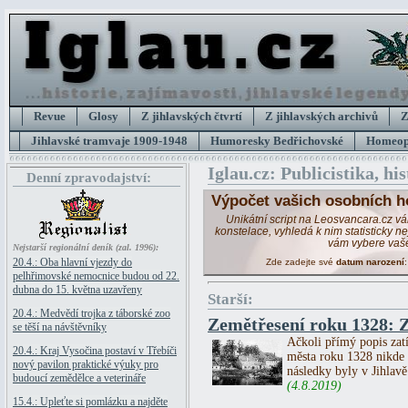
Revue
Glosy
Z jihlavských čtvrtí
Z jihlavských archivů
Z
Jihlavské tramvaje 1909-1948
Humoresky Bedřichovské
Homeopa
Iglau.cz: Publicistika, hi
Denní zpravodajství:
Výpočet vašich osobních h
Unikátní script na Leosvancara.cz v
konstelace, vyhledá k nim statisticky 
vám vybere vaš
Nejstarší regionální deník (zal. 1996):
20.4.: Oba hlavní vjezdy do
Zde zadejte své
datum narození
pelhřimovské nemocnice budou od 22.
dubna do 15. května uzavřeny
Starší:
20.4.: Medvědí trojka z táborské zoo
Zemětřesení roku 1328: Z
se těší na návštěvníky
Ačkoli přímý popis zatí
20.4.: Kraj Vysočina postaví v Třebíči
města roku 1328 nikde 
nový pavilon praktické výuky pro
následky byly v Jihlavě
budoucí zemědělce a veterináře
(4.8.2019)
15.4.: Upleťte si pomlázku a najděte