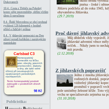
okolo brodu vyrostla
Dukovanech
jména - české i něme
10.4.: Cesta z Třebíče na Pekelný
Jihlavu podržela až do roku 1945, kd
kopec ožije mraveništěm, obřím včelím
obyvatelstva Jihlavska.
úlem či pavučinou
(29.7.2019)
8.4.: Řidič Mercedesu se obcí prohnal
rychlostí 126 kilometrů v hodině,
přišel o řidičský průkaz
Proč dávný jihlavský adve
8.4.: V jihlavské nemocnici na Den
Můj dědeček vždy vyprávěl, ž
zdraví poradí kuřákům i nastávajícím
jihlavské adventní věnce měly
maminkám
svíček... Nikdy jsem to necháp
mít pravdu.
Carlsbad C3
(2.12.2018)
Homeopatický
homeolék na léčbu
jater, obezity, jaterních
onemocnění, diabetu
a dny, ale také velmi
Z jihlavských popravišť
účinný při neustupujících
opakovaných periodických
Jedno z mnoha jihlavskýc
nachlazeních.
rodinných domků, poprav
Tento homeopatický produkt
viditelný jihlavský kopec
zakoupilo v posledních dnech
proměnil v popravčí vrch
12 lidí!
pole umístěny železné kříže. Toto vý
98 Kč
vrchu se specialisovalo zejména na p
(31.10.2018)
Publicistika:
H
B
umoresky
edřichovské