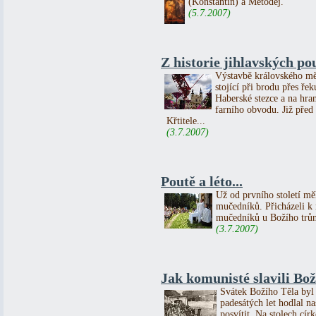
(Konstantin) a Metoděj.
(5.7.2007)
Z historie jihlavských po
Výstavbě královského měs
stojící při brodu přes ře
Haberské stezce a na hra
farního obvodu. Již před 
Křtitele...
(3.7.2007)
Poutě a léto...
Už od prvního století mě
mučedníků. Přicházeli k 
mučedníků u Božího trůn
(3.7.2007)
Jak komunisté slavili Boží
Svátek Božího Těla byl 
padesátých let hodlal n
posvítit. Na stolech cír