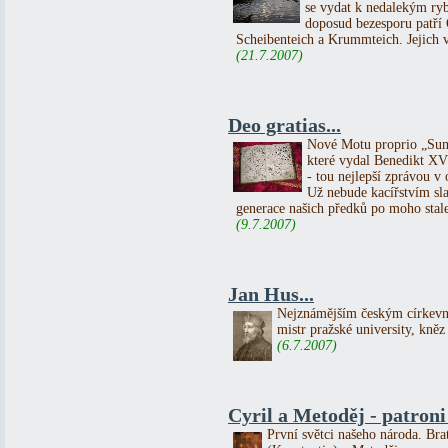
se vydat k nedalekým ryb
doposud bezesporu patří
Scheibenteich a Krummteich. Jejich vě
(21.7.2007)
Deo gratias...
Nové Motu proprio „Sum
které vydal Benedikt XVI.
- tou nejlepší zprávou v o
Už nebude kacířstvím slav
generace našich předků po moho stale
(9.7.2007)
Jan Hus...
Nejznámějším českým církevn
mistr pražské university, kněz
(6.7.2007)
Cyril a Metoděj - patron
První světci našeho národa. Bra