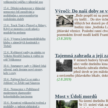
velikonoční vajíčko v táborské zoo
15.4.: Dětská pohotovost v jihlavské
Výročí: Do naší doby se vr
nemocnici čelí zneužívání a
problémům s nerovnoměrným
„Bože pospěš mi na pomo
rozložením služeb
rty kněží... Do slov tic
těžkých bot dozorů po c
13.4.: Truck Trial v Pístově u Jihlavy:
hodiny ráno „hodinka La
Když se monstra z oceli utkají s
jihlavské věznice. Poslední ranní chv
nezdolným terénem
pozemském životě modlí kněží Franti
(3.8.2019)
12.4.: Výstava Leteckomodelářského
klubu v zámeckých konírnách v
Třebíči
12.4.: Květinové vazby na zámku ve
Tajemná zahrada a její z
Velkém Meziříčí budou k vidění po
celé Velikonoce
V místech budovy bývaléh
ulici vedle dnešního kina 
10.4.: Smetanovy sady v Jihlavě čeká
nacházela zahrada obehna
oživení: park dostane nové stromy,
jehož útrob se jen málok
keře i cesty
a osvíceného jihlavského lékaře, dok
10.4.: Pašijová hra Co se stalo s
(2.8.2019)
Ježíšem? ve Žďáře nad Sázavou
10.4.: Nemocnice v Pelhřimově
modernizuje diagnostiky
Most v Údolí mordů
kolorektálního karcinomu
Na území dnešního Ra
10.4.: Kreativní velikonoční tvoření a
Ve 13. století však z
prohlídky v jaderné elektrárně v