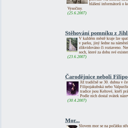
hlášení informátorů o 
Vysočiny.
(25.6.2007)
Stěhování pomníku z Jihl
V každém městě kraje lze spat
v parku, jiný šedne na náměs
zlikvidováno či roztaveno. 
soch, které za dobu své existe
(23.6.2007)
Čarodějnice neboli Filip
Již tradičně se 30. dubna v če
Filipojakubská nebo Valpurži
tradice jsou Keltové, kteří p
Podle nich dostal svátek název
(30.4.2007)
Mor...
Slovem mor se na počátku st