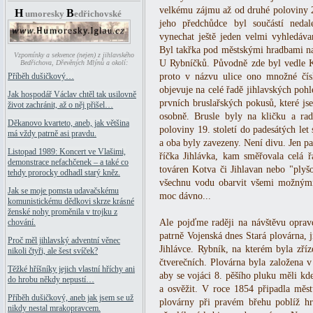
velkému zájmu až od druhé poloviny 20
H
B
umoresky
edřichovské
jeho předchůdce byl součástí nedal
vynechat ještě jeden velmi vyhledáv
Byl takřka pod městskými hradbami na
Vzpomínky a sekvence (nejen) z jihlavského
U Rybníčků. Původně zde byl vedle K
Bedřichova, Dřevěných Mlýnů a okolí:
proto v názvu ulice ono množné čísl
Příběh dušičkový…
objevuje na celé řadě jihlavských pohl
Jak hospodář Václav chtěl tak usilovně
prvních bruslařských pokusů, které js
život zachránit, až o něj přišel…
osobně. Brusle byly na kličku a rad
Děkanovo kvarteto, aneb, jak většina
poloviny 19. století do padesátých let 
má vždy patrně asi pravdu.
a oba byly zavezeny. Není divu. Jen p
Listopad 1989: Koncert ve Vlašimi,
říčka Jihlávka, kam směřovala celá 
demonstrace nefachčenek – a také co
továren Kotva či Jihlavan nebo "plyšo
tehdy prorocky odhadl starý kněz.
všechnu vodu obarvit všemi možnými
Jak se moje pomsta udavačskému
moc dávno...
komunistickému dědkovi skrze krásné
ženské nohy proměnila v trojku z
Ale pojďme raději na návštěvu opravd
chování.
patrně Vojenská dnes Stará plovárna, 
Proč měl jihlavský adventní věnec
Jihlávce. Rybník, na kterém byla zří
nikoli čtyři, ale šest svíček?
čtverečních. Plovárna byla založena 
Těžké hříšníky jejich vlastní hříchy ani
aby se vojáci 8. pěšího pluku měli kd
do hrobu někdy nepustí…
a osvěžit. V roce 1854 připadla měst
Příběh dušičkový, aneb jak jsem se už
plovárny při pravém břehu poblíž hr
nikdy nestal mrakopravcem.