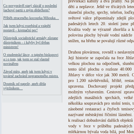
převlékací kabiny a dva prámy. Na p
Co povyprávěl starý skicář o poslední
děti a neplavce. Ještě ve třicátých let
šachové partii s mým dědečkem?
sluneční plochy, sprchy, telefon, loď
světové válce připomínaly zdejší p
Příběh ztraceného kocourka Mňouka…
padesátých letech 20. století jsme př
Jak jsem kdysi rozebíral a vzápětí
Kvalita vody se výrazně zhoršila a 
postavil – kremační pec!
polovina plochy bývalé vodní nádrže 
Důstojník socialistické armády zůstane
snížen, na břehu se povalují různé odp
důstojníkem – i kdyby byl třebas
ministrem!
Druhou plovárnou, rovněž s neslavný
O studentské lásce, o tajném biskupovi
Její historie se započala na řece Jih
a i o tom, jak jsem se stal vlastně
velkou plochou na odpočinek, sluněn
novinářem
tento účel plochu o rozloze 40.000
Závod míru, aneb jak jsem kdysi v
Jihlavy v délce více jak 300 metrů. 
továrně zachránil negramotného mistra.
pro 1.200 návštěvníků, hřiště, resta
Doutník od papeže, aneb děda
upravena. Dochovaný projekt předp
výtržníkem…
možným vybavením. Cestovní zprav
zdejších masážních sprchách, velké
několika soupravách pro stolní tenis, 
zásobené restauraci a čtyřech teniso
nazývané městskými říčními lázněmi. 
k realisaci dobudování dalších objektů
vody v řece v průběhu padesátých
mlékárnou bývala voda bílá, pod Moto