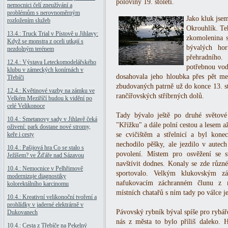
poloviny 19. století.
nemocnici čelí zneužívání a
problémům s nerovnoměrným
Jako kluk jsem
rozložením služeb
Okrouhlík. Te
13.4.: Truck Trial v Pístově u Jihlavy:
zkomolenina 
Když se monstra z oceli utkají s
bývalých hor
nezdolným terénem
přehradního.
12.4.: Výstava Leteckomodelářského
potřebnou vod
klubu v zámeckých konírnách v
dosahovala jeho hloubka přes pět me
Třebíči
zbudovaných patrně už do konce 13. st
12.4.: Květinové vazby na zámku ve
rančířovských stříbrných dolů.
Velkém Meziříčí budou k vidění po
celé Velikonoce
Tady bývalo ještě po druhé světové
10.4.: Smetanovy sady v Jihlavě čeká
"Křížku" a dále polní cestou a lesem a
oživení: park dostane nové stromy,
keře i cesty
se cvičištěm a střelnicí a byl kon
nechodilo pěšky, ale jezdilo v autec
10.4.: Pašijová hra Co se stalo s
povolení. Místem pro osvěžení se s
Ježíšem? ve Žďáře nad Sázavou
navštívit dodnes. Konaly se zde různé
10.4.: Nemocnice v Pelhřimově
sportovalo. Velkým klukovským z
modernizuje diagnostiky
nafukovacím záchranném člunu z n
kolorektálního karcinomu
místních chatařů s ním tady po válce je
10.4.: Kreativní velikonoční tvoření a
prohlídky v jaderné elektrárně v
Pávovský rybník býval spíše pro rybáře
Dukovanech
nás z města to bylo příliš daleko. 
10.4.: Cesta z Třebíče na Pekelný