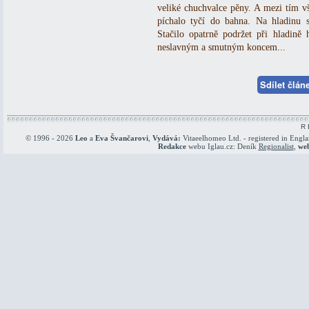
veliké chuchvalce pěny. A mezi tím vš
píchalo tyčí do bahna. Na hladinu 
Stačilo opatrně podržet při hladině 
neslavným a smutným koncem...
Sdílet člá
R 
© 1996 - 2026
Leo
a
Eva Švančarovi
,
Vydává:
Vitaeelhomeo Ltd. - registered in Engl
Redakce
webu Iglau.cz: Deník
Regionalist
,
we