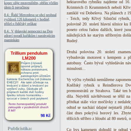
hektarového rybníku najdeme od 16. 
kopec ožije mraveništěm, obřím včelím
úlem či pavučinou
Krimteich či Krummteich neboli Křivý,
zaniklé vsi Dobešova. Na plánech z 19
8.4.: Řidič Mercedesu se obcí prohnal
- Teich, tedy Křivý Silniční rybník
rychlostí 126 kilometrů v hodině,
přišel o řidičský průkaz
polovině 20. století hlavní silnice ku
poseto celou řadou dalších, které jso
8.4.: V jihlavské nemocnici na Den
náležejících ke starým stříbrným dol
zdraví poradí kuřákům i nastávajícím
maminkám
Rudný.
Druhá polovina 20. století znamen
Trillium pendulum
vybudován motorest s kempem a plá
LM200
autobusy. Často býval vyhledáván náv
Průjem (i krvavé
úporné průjmy!),
minulosti...
nákaza potravinami,
ochrana proti
patologickým účinkům
bakterie Escherichia coli (nákaza
Vy výčtu rybníků nemůžeme zapomenou
EHEC)!!! Ale také účinkuje na
Kněžský rybník u Reindlerova Dvo
krvácení z dásní a krvácení po
vytržení zubu. Dávkujte při
premonstrátů ze Strahova. Také ten b
průjmech každé dvě hodiny
špetku tohoto homeoléku -
díla. Největší návštěvnosti se těšil n
vycucat v ústech pod jazykem!
přitékat stále více močůvky z nedale
Tento homeopatický produkt
odtud se nachází údajné nejstarší jihl
zakoupilo v posledních dnech
8 lidí!
část dnes pokrývá borový les. Zbyte
98 Kč
těžících stříbro z hloubi až 80 metrů, 
Publicistika:
Co bys kamenem dohodil je odtud vz