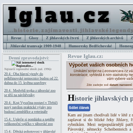
Revue
Glosy
Z jihlavských čtvrtí
Z jihlavských archivů
Z
Jihlavské tramvaje 1909-1948
Humoresky Bedřichovské
Homeopa
Revue Iglau.cz:
Denní zpravodajství:
Výpočet vašich osobních h
Nejstarší regionální deník (zal. 1996):
Unikátní script na Leosvancara.cz v
20.4.: Oba hlavní vjezdy do
konstelace, vyhledá k nim statisticky 
pelhřimovské nemocnice budou od 22.
vám vybere vaš
dubna do 15. května uzavřeny
Zde zadejte své
datum narození
20.4.: Medvědí trojka z táborské zoo
H
se těší na návštěvníky
istorie jihlavských 
20.4.: Kraj Vysočina postaví v Třebíči
nový pavilon praktické výuky pro
Sdílet článek
budoucí zemědělce a veterináře
Kam asi jinam chodívali lidé v létě z 
15.4.: Upleťte si pomlázku a najděte
zaplavat si do blízké řeky Jihlavy,
velikonoční vajíčko v táborské zoo
rybníkům. Mezi nejpopulárnější patř
Pávovský, německy Scheibenteich a 
15.4.: Dětská pohotovost v jihlavské