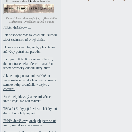
H
B
umoresky
edřichovské
Vzpomínky a sekvence (nejen) z jihlavského
Bedřichova, Dřevěných Mlýnů a okolí:
Příběh dušičkový…
Jak hospodář Václav chtěl tak usilovně
život zachránit, až o něj přišel…
Děkanovo kvarteto, aneb, jak většina
má vždy patrně asi pravdu.
Listopad 1989: Koncert ve Vlašimi,
demonstrace nefachčenek – a také co
tehdy prorocky odhadl starý kněz.
Jak se moje pomsta udavačskému
komunistickému dědkovi skrze krásné
ženské nohy proměnila v trojku z
chování.
Proč měl jihlavský adventní věnec
nikoli čtyři, ale šest svíček?
Těžké hříšníky jejich vlastní hříchy ani
do hrobu někdy nepustí…
Příběh dušičkový, aneb jak jsem se už
nikdy nestal mrakopravcem.