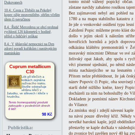
tomto místě vážený popický občan. J
Dukovanech
zůstane navždy zahaleno rouškou tajem
10.4.: Cesta z Třebíče na Pekelný
Bez zajímavosti nebyl ani pohled na
kopec ožije mraveništěm, obřím včelím
1780 a na mapu stabilního katastru z
úlem či pavučinou
že jde o venkovské osídlení typu lesn
8.4.: Řidič Mercedesu se obcí prohnal
Založení Popic můžeme proto klást do 
rychlostí 126 kilometrů v hodině,
došlo v jejím okolí k nálezům stříb
přišel o řidičský průkaz
hovořících horníků a jejich doprovo
8.4.: V jihlavské nemocnici na Den
odkázána kláštěru premonstrátů v Žel
zdraví poradí kuřákům i nastávajícím
maminkám
moravský mincmistr Dětmar ve své závě
želivský opat Jakub, aby spolu s ryc
věci písemné ujednání, po němž násle
Cuprum metallicum
místa nacházejícího se na lesnatém
C30
Přitom nelze přehlédnout, že jak česk
Lék při křečích a
kolikách zejména
název Popovic či Popic, oba souvisejí 
zažívacího traktu.
Skvěle odstraňuje
starší době nižšího kněze, který Popi
většinu křečí v
docházeli za ním na bohoslužby do Víl
žaludku, ve střevech i křeče v
hrudníku.
Dokladem je pomístní název Kirchstei
Tento homeopatický produkt
do Vílance.
zakoupilo v posledních dnech
8 lidí!
Za zmínku stojí i zdejší návesní kapl
98 Kč
na návsi pouze dřevěný kříž. Někdy v 
nevelké barokní kaple, jejíž obdélníko
Publicistika:
přestavby se kaple dočkala v následujíc
do zvonice byl zavěšen nový 40 kg zv