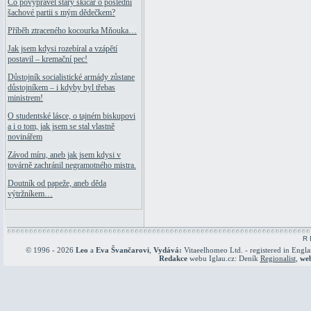
Co povyprávěl starý skicář o poslední
šachové partii s mým dědečkem?
Příběh ztraceného kocourka Mňouka…
Jak jsem kdysi rozebíral a vzápětí
postavil – kremační pec!
Důstojník socialistické armády zůstane
důstojníkem – i kdyby byl třebas
ministrem!
O studentské lásce, o tajném biskupovi
a i o tom, jak jsem se stal vlastně
novinářem
Závod míru, aneb jak jsem kdysi v
továrně zachránil negramotného mistra.
Doutník od papeže, aneb děda
výtržníkem…
R 
© 1996 - 2026
Leo
a
Eva Švančarovi
,
Vydává:
Vitaeelhomeo Ltd. - registered in Engl
Redakce
webu Iglau.cz: Deník
Regionalist
,
we