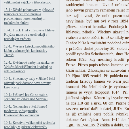
velikonoční vajíčko v táborské zoo
zaoblenými hranami. Uvnitř orámován
15.4.: Dětská pohotovost v jihlavské
jeho levým příčným ramenem reliéf me
nemocnici čelí zneužívání a
bez zajímavosti, že unikl pozornos
problémům s nerovnoměrným
nevyjímaje, byť mu byl v roce 1894
rozložením služeb
přinesla obecní kronika. Podobnýc
13.4.: Truck Trial v Pístově u Jihlavy:
Jihlavsku několik. Všechny ukazují n
Když se monstra z oceli utkají s
vrahem a nebo obětí, to už se nikdy ne
nezdolným terénem
O něco blíže k rozluštění podobné otáz
12.4.: Výstava Leteckomodelářského
v průběhu druhé poloviny 20. století z
klubu v zámeckých konírnách v
poblíž rybníku Scheibenteich, dnes Ho
Třebíči
rokem 1895, kdy neznámý kreslíř p
12.4.: Květinové vazby na zámku ve
Fritze. Přesto popis tohoto kamene v
Velkém Meziříčí budou k vidění po
křížů schází. Zhoršující se zdravotní 
celé Velikonoce
19. října 1895 zemřel. Při pohledu n
10.4.: Smetanovy sady v Jihlavě čeká
tradiční křížový kámen ve tvaru jed
oživení: park dostane nové stromy,
hranami. Na čelní ploše je vyobrazen
keře i cesty
rameni je vyryt letopočet 1614. Při
10.4.: Pašijová hra Co se stalo s
jakéhosi nápisu. Kámen byl vyobraze
Ježíšem? ve Žďáře nad Sázavou
na cca 110 cm a šířku 60 cm. Patrně 
10.4.: Nemocnice v Pelhřimově
zasazen, neboť další badatel, JUDr. 
modernizuje diagnostiky
na již zmíněné cestě poblíž rybník
kolorektálního karcinomu
dokonce část nápisu : Anno 1614 den 
10.4.: Kreativní velikonoční tvoření a
...gu...in...we...so. Zkrátka a dobře,
prohlídky v jaderné elektrárně v