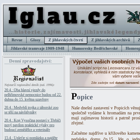
Revue
Glosy
Z jihlavských čtvrtí
Z jihlavských archivů
Z
Jihlavské tramvaje 1909-1948
Humoresky Bedřichovské
Homeopa
Denní zpravodajství:
Výpočet vašich osobních h
Unikátní script na Leosvancara.cz v
konstelace, vyhledá k nim statisticky 
vám vybere vaš
Zde zadejte své
datum narození
Nejstarší regionální deník (zal. 1996):
20.4.: Oba hlavní vjezdy do
P
pelhřimovské nemocnice budou od 22.
opice
dubna do 15. května uzavřeny
20.4.: Medvědí trojka z táborské zoo
Naše dnešní zastavení v Popicích vě
se těší na návštěvníky
společně vydáme k hromadám na prvn
mají zajímavou historii a patrně pros
20.4.: Kraj Vysočina postaví v Třebíči
zřejmé.
nový pavilon praktické výuky pro
budoucí zemědělce a veterináře
Začněme najdříve u křížového kamene
15.4.: Upleťte si pomlázku a najděte
nedaleko domu čp.15. Jde o jedn