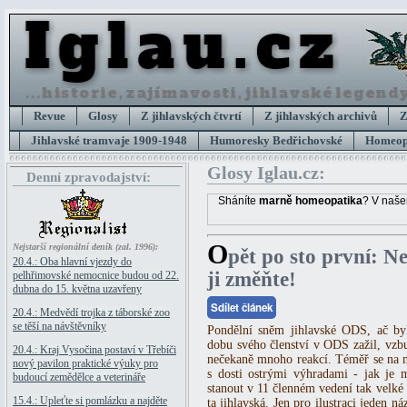
Revue
Glosy
Z jihlavských čtvrtí
Z jihlavských archivů
Z
Jihlavské tramvaje 1909-1948
Humoresky Bedřichovské
Homeopa
Glosy Iglau.cz:
Denní zpravodajství:
Sháníte
marně homeopatika
? V naše
O
Nejstarší regionální deník (zal. 1996):
pět po sto první: Ne
20.4.: Oba hlavní vjezdy do
ji změňte!
pelhřimovské nemocnice budou od 22.
dubna do 15. května uzavřeny
Sdílet článek
20.4.: Medvědí trojka z táborské zoo
se těší na návštěvníky
Pondělní sněm jihlavské ODS, ač byl
dobu svého členství v ODS zažil, vzb
20.4.: Kraj Vysočina postaví v Třebíči
nečekaně mnoho reakcí. Téměř se na mn
nový pavilon praktické výuky pro
s dosti ostrými výhradami - jak je 
budoucí zemědělce a veterináře
stanout v 11 členném vedení tak velké
15.4.: Upleťte si pomlázku a najděte
ta jihlavská. Jen pro ilustraci jeden 