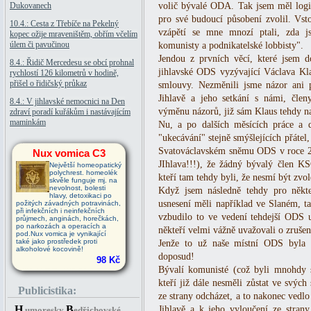
Dukovanech
volič bývalé ODA. Tak jsem měl logi
pro své budoucí působení zvolil. Vsto
10.4.: Cesta z Třebíče na Pekelný
vzápětí se mne mnozí ptali, zda j
kopec ožije mraveništěm, obřím včelím
úlem či pavučinou
komunisty a podnikatelské lobbisty".
Jendou z prvních věcí, které jsem d
8.4.: Řidič Mercedesu se obcí prohnal
jihlavské ODS vyzývající Václava Kla
rychlostí 126 kilometrů v hodině,
přišel o řidičský průkaz
smlouvy. Nezměnili jsme názor ani p
Jihlavě a jeho setkání s námi, čle
8.4.: V jihlavské nemocnici na Den
výměnu názorů, již sám Klaus tehdy na
zdraví poradí kuřákům i nastávajícím
maminkám
Nu, a po dalších měsících práce a 
"ukecávání" stejně smýšlejících přátel,
Svatováclavském sněmu ODS v roce 20
Nux vomica C3
JIhlava!!!), že žádný bývalý člen KS
Největší homeopatický
polychrest. homeolék
kteří tam tehdy byli, že nesmí být zvol
skvěle funguje mj. na
nevolnost, bolesti
Když jsem následně tehdy pro někte
hlavy, detoxikaci po
usnesení měli například ve Slaném, t
požitých závadných potravinách,
při infekčních i neinfekčních
vzbudilo to ve vedení tehdejší ODS u
průjmech, anginách, horečkách,
po narkozách a operacích a
někteří velmi vážně uvažovali o zrušen
pod.Nux vomica je vynikající
také jako prostředek proti
Jenže to už naše místní ODS byla 
alkoholové kocovině!
doposud!
98 Kč
Bývalí komunisté (což byli mnohdy so
kteří již dále nesměli zůstat ve svýc
Publicistika:
ze strany odcházet, a to nakonec vedl
H
B
Jihlavě a k jeho vyloučení ze stran
umoresky
edřichovské