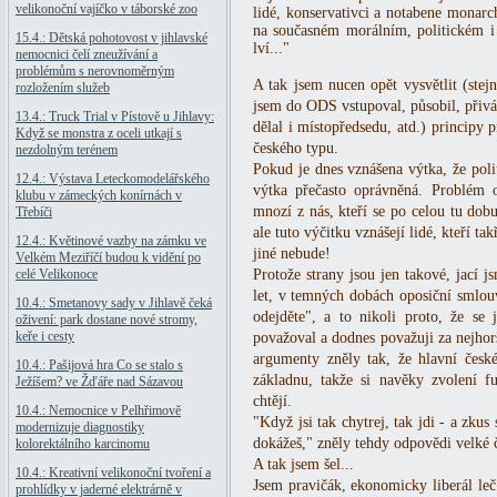
velikonoční vajíčko v táborské zoo
lidé, konservativci a notabene monarchi
na současném morálním, politickém 
15.4.: Dětská pohotovost v jihlavské
lví..."
nemocnici čelí zneužívání a
problémům s nerovnoměrným
A tak jsem nucen opět vysvětlit (ste
rozložením služeb
jsem do ODS vstupoval, působil, přivád
13.4.: Truck Trial v Pístově u Jihlavy:
dělal i místopředsedu, atd.) principy p
Když se monstra z oceli utkají s
českého typu.
nezdolným terénem
Pokud je dnes vznášena výtka, že polit
12.4.: Výstava Leteckomodelářského
výtka přečasto oprávněná. Problém 
klubu v zámeckých konírnách v
mnozí z nás, kteří se po celou tu dobu
Třebíči
ale tuto výčitku vznášejí lidé, kteří ta
12.4.: Květinové vazby na zámku ve
jiné nebude!
Velkém Meziříčí budou k vidění po
celé Velikonoce
Protože strany jsou jen takové, jací 
let, v temných dobách oposiční smlouv
10.4.: Smetanovy sady v Jihlavě čeká
odejděte", a to nikoli proto, že se 
oživení: park dostane nové stromy,
keře i cesty
považoval a dodnes považuji za nejhor
argumenty zněly tak, že hlavní české
10.4.: Pašijová hra Co se stalo s
základnu, takže si navěky zvolení f
Ježíšem? ve Žďáře nad Sázavou
chtějí.
10.4.: Nemocnice v Pelhřimově
"Když jsi tak chytrej, tak jdi - a zkus
modernizuje diagnostiky
dokážeš," zněly tehdy odpovědi velké č
kolorektálního karcinomu
A tak jsem šel...
10.4.: Kreativní velikonoční tvoření a
Jsem pravičák, ekonomicky liberál leč p
prohlídky v jaderné elektrárně v