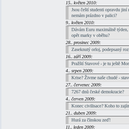
15.. květen 2010:
Jsou čeští studenti opravdu jin
nemám prázdno v palici?
9.. květen 2010:
Dávám Euru maximálně týden,
opět marky v oběhu?
28.. prosinec 2009:
Zaseknutý orloj, podepsaný roz
16.. září 2009:
Pražští Stavové - je tu ještě Mo
4.. srpen 2009:
Krise? Živme naše chudé - stave
27.. červenec 2009:
7267 dnů české demokracie?
4.. červen 2009:
Konec civilisace? Koho to zají
21.. duben 2009:
Hurá za čínskou zeď!
11.. leden 2009: