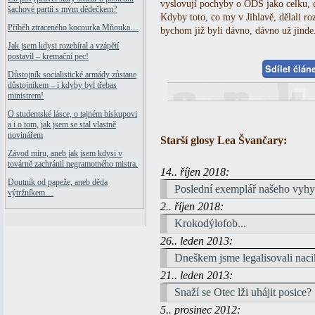
vyslovují pochyby o ODS jako celku, 
šachové partii s mým dědečkem?
Kdyby toto, co my v Jihlavě, dělali ro
Příběh ztraceného kocourka Mňouka…
bychom již byli dávno, dávno už jinde.
Jak jsem kdysi rozebíral a vzápětí
postavil – kremační pec!
Sdílet člá
Důstojník socialistické armády zůstane
důstojníkem – i kdyby byl třebas
ministrem!
O studentské lásce, o tajném biskupovi
a i o tom, jak jsem se stal vlastně
novinářem
Starší glosy Lea Švančary:
Závod míru, aneb jak jsem kdysi v
továrně zachránil negramotného mistra.
14.. říjen 2018:
Doutník od papeže, aneb děda
Poslední exemplář našeho vyhy
výtržníkem…
2.. říjen 2018:
Krokodýlofob...
26.. leden 2013:
Dneškem jsme legalisovali na
21.. leden 2013:
Snaží se Otec lži uhájit posice?
5.. prosinec 2012: