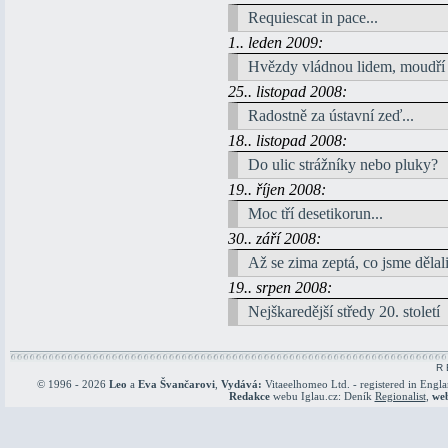
Requiescat in pace...
1.. leden 2009:
Hvězdy vládnou lidem, moudří
25.. listopad 2008:
Radostně za ústavní zeď...
18.. listopad 2008:
Do ulic strážníky nebo pluky?
19.. říjen 2008:
Moc tří desetikorun...
30.. září 2008:
Až se zima zeptá, co jsme dělali 
19.. srpen 2008:
Nejškaredější středy 20. století
R 
© 1996 - 2026
Leo
a
Eva Švančarovi
,
Vydává:
Vitaeelhomeo Ltd. - registered in Engl
Redakce
webu Iglau.cz: Deník
Regionalist
,
we