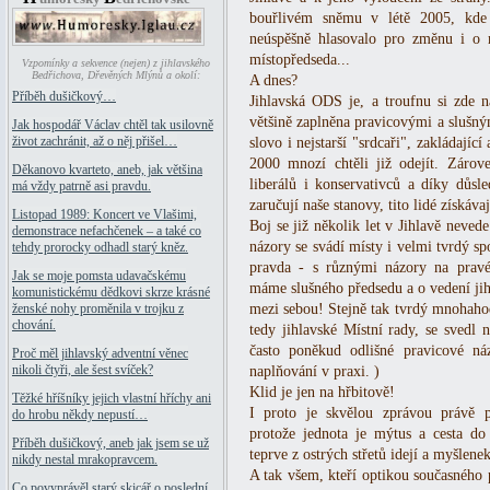
bouřlivém sněmu v létě 2005, kde 
neúspěšně hlasovalo pro změnu i o 
místopředseda...
Vzpomínky a sekvence (nejen) z jihlavského
Bedřichova, Dřevěných Mlýnů a okolí:
A dnes?
Příběh dušičkový…
Jihlavská ODS je, a troufnu si zde na
většině zaplněna pravicovými a slušný
Jak hospodář Václav chtěl tak usilovně
život zachránit, až o něj přišel…
slovo i nejstarší "srdcaři", zakládajíc
2000 mnozí chtěli již odejít. Zárove
Děkanovo kvarteto, aneb, jak většina
liberálů i konservativců a díky důs
má vždy patrně asi pravdu.
zaručují naše stanovy, tito lidé získáv
Listopad 1989: Koncert ve Vlašimi,
Boj se již několik let v Jihlavě neved
demonstrace nefachčenek – a také co
názory se svádí místy i velmi tvrdý sp
tehdy prorocky odhadl starý kněz.
pravda - s různými názory na pravé
Jak se moje pomsta udavačskému
máme slušného předsedu a o vedení jihl
komunistickému dědkovi skrze krásné
mezi sebou! Stejně tak tvrdý mnohaho
ženské nohy proměnila v trojku z
chování.
tedy jihlavské Místní rady, se svedl 
často poněkud odlišné pravicové náz
Proč měl jihlavský adventní věnec
nikoli čtyři, ale šest svíček?
naplňování v praxi. )
Klid je jen na hřbitově!
Těžké hříšníky jejich vlastní hříchy ani
I proto je skvělou zprávou právě 
do hrobu někdy nepustí…
protože jednota je mýtus a cesta do
Příběh dušičkový, aneb jak jsem se už
teprve z ostrých střetů idejí a myšlenek
nikdy nestal mrakopravcem.
A tak všem, kteří optikou současného 
Co povyprávěl starý skicář o poslední