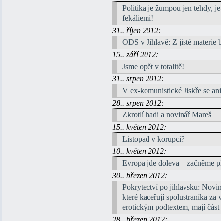
Politika je žumpou jen tehdy, je
fekáliemi!
31.. říjen 2012:
ODS v Jihlavě: Z jisté materie b
15.. září 2012:
Jsme opět v totalitě!
31.. srpen 2012:
V ex-komunistické Jiskře se ani 
28.. srpen 2012:
Zkrotlí hadi a novinář Mareš
15.. květen 2012:
Listopad v korupci?
10.. květen 2012:
Evropa jde doleva – začněme p
30.. březen 2012:
Pokrytectví po jihlavsku: Novin
které kaceřují spolustraníka z
erotickým podtextem, mají část 
28.. březen 2012: