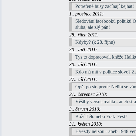
Potrefené husy začínají kejhat!
1.. prosinec 2011:
Sledování facebooků politiků O
sluha, ale zlý pán!
28.. říjen 2011:
Kdyby? (k 28. říjnu)
30.. září 2011:
Tys to dopracoval, kněže Halík
30.. září 2011:
Kdo má mít v politice slovo? Zas
27.. září 2011:
Opět po sto první: Nelíbí se vá
21.. červenec 2010:
Věštby versus realita - aneb stra
3.. červen 2010:
Boží Tělo nebo Fratz Fest?
31.. květen 2010:
Hvězdy nelžou - aneb 1948 ver