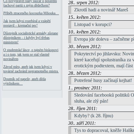
Co povyprávěl starý skicář o poslední
28.. srpen 2012:
šachové partii s mým dědečkem?
Zkrotlí hadi a novinář Mareš
Příběh ztraceného kocourka Mňouka…
15.. květen 2012:
Jak jsem kdysi rozebíral a vzápětí
Listopad v korupci?
postavil – kremační pec!
10.. květen 2012:
Důstojník socialistické armády zůstane
důstojníkem – i kdyby byl třebas
Evropa jde doleva – začněme p
ministrem!
30.. březen 2012:
O studentské lásce, o tajném biskupovi
Pokrytectví po jihlavsku: Novin
a i o tom, jak jsem se stal vlastně
které kaceřují spolustraníka z
novinářem
erotickým podtextem, mají část 
Závod míru, aneb jak jsem kdysi v
továrně zachránil negramotného mistra.
28.. březen 2012:
Doutník od papeže, aneb děda
Potrefené husy začínají kejhat!
výtržníkem…
1.. prosinec 2011:
Sledování facebooků politiků O
sluha, ale zlý pán!
28.. říjen 2011:
Kdyby? (k 28. říjnu)
30.. září 2011:
Tys to dopracoval, kněže Halík