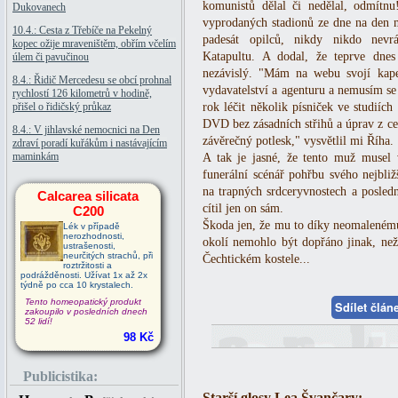
komunistů dělal či nedělal, odmítnu
Dukovanech
vyprodaných stadionů ze dne na den m
10.4.: Cesta z Třebíče na Pekelný
padesát opilců, nikdy nikdo nevrá
kopec ožije mraveništěm, obřím včelím
Katapultu. A dodal, že teprve dnes
úlem či pavučinou
nezávislý. "Mám na webu svojí kape
8.4.: Řidič Mercedesu se obcí prohnal
vydavatelství a agenturu a nemusím se
rychlostí 126 kilometrů v hodině,
přišel o řidičský průkaz
rok léčit několik písniček ve studiích
DVD bez zásadních střihů a úprav z ce
8.4.: V jihlavské nemocnici na Den
závěrečný potlesk," vysvětlil mi Říha.
zdraví poradí kuřákům i nastávajícím
maminkám
A tak je jasné, že tento muž musel 
funerální scénář pohřbu svého nejbliž
na trapných srdceryvnostech a posledn
Calcarea silicata
cítil jen on sám.
C200
Škoda jen, že mu to díky neomalenému 
Lék v případě
nerozhodnosti,
okolí nemohlo být dopřáno jinak, n
ustrašenosti,
neurčitých strachů, při
Čechtickém kostele...
roztržitosti a
podrážděnosti. Užívat 1x až 2x
týdně po cca 10 krystalech.
Tento homeopatický produkt
Sdílet člá
zakoupilo v posledních dnech
52 lidí!
98 Kč
Publicistika:
Starší glosy Lea Švančary: