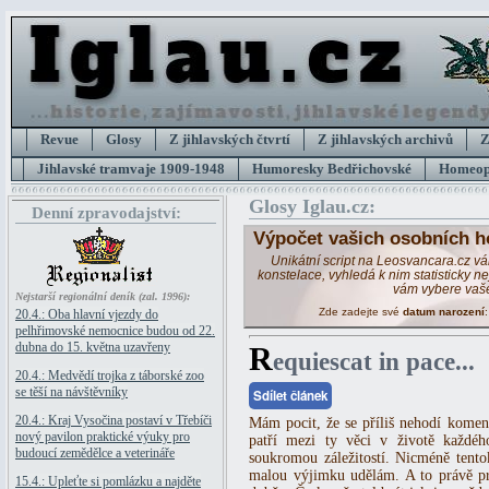
Revue
Glosy
Z jihlavských čtvrtí
Z jihlavských archivů
Z
Jihlavské tramvaje 1909-1948
Humoresky Bedřichovské
Homeopa
Glosy Iglau.cz:
Denní zpravodajství:
Výpočet vašich osobních h
Unikátní script na Leosvancara.cz v
konstelace, vyhledá k nim statisticky 
vám vybere vaš
Nejstarší regionální deník (zal. 1996):
Zde zadejte své
datum narození
20.4.: Oba hlavní vjezdy do
pelhřimovské nemocnice budou od 22.
dubna do 15. května uzavřeny
R
equiescat in pace...
20.4.: Medvědí trojka z táborské zoo
se těší na návštěvníky
Sdílet článek
20.4.: Kraj Vysočina postaví v Třebíči
Mám pocit, že se příliš nehodí koment
nový pavilon praktické výuky pro
patří mezi ty věci v životě každéh
budoucí zemědělce a veterináře
soukromou záležitostí. Nicméně tento
malou výjimku udělám. A to právě pr
15.4.: Upleťte si pomlázku a najděte