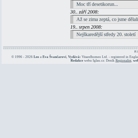
Moc tří desetikorun...
30.. září 2008:
Až se zima zeptá, co jsme dělali 
19.. srpen 2008:
Nejškaredější středy 20. století
R 
© 1996 - 2026
Leo
a
Eva Švančarovi
,
Vydává:
Vitaeelhomeo Ltd. - registered in Engl
Redakce
webu Iglau.cz: Deník
Regionalist
,
we