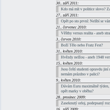
30.. září 2011:
Kdo má mít v politice slovo? Zas
27.. září 2011:
Opět po sto první: Nelíbí se vá
21.. červenec 2010:
Věštby versus realita - aneb stra
3.. červen 2010:
Boží Tělo nebo Fratz Fest?
31.. květen 2010:
Hvězdy nelžou - aneb 1948 ver
15.. květen 2010:
Jsou čeští studenti opravdu jin
nemám prázdno v palici?
9.. květen 2010:
Dávám Euru maximálně týden,
opět marky v oběhu?
28.. prosinec 2009:
Zaseknutý orloj, podepsaný roz
16.. září 2009: