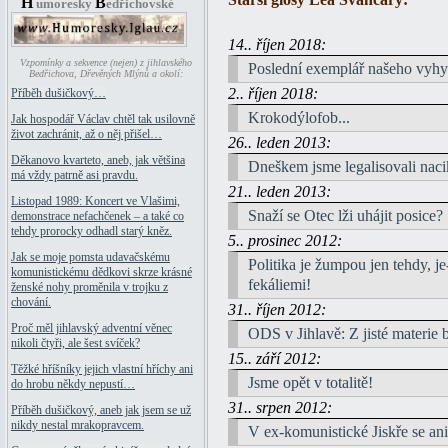
H
B
umoresky
edřichovské
14.. říjen 2018:
Vzpomínky a sekvence (nejen) z jihlavského
Poslední exemplář našeho vyhy
Bedřichova, Dřevěných Mlýnů a okolí:
2.. říjen 2018:
Příběh dušičkový…
Krokodýlofob...
Jak hospodář Václav chtěl tak usilovně
život zachránit, až o něj přišel…
26.. leden 2013:
Děkanovo kvarteto, aneb, jak většina
Dneškem jsme legalisovali na
má vždy patrně asi pravdu.
21.. leden 2013:
Listopad 1989: Koncert ve Vlašimi,
Snaží se Otec lži uhájit posice?
demonstrace nefachčenek – a také co
tehdy prorocky odhadl starý kněz.
5.. prosinec 2012:
Jak se moje pomsta udavačskému
Politika je žumpou jen tehdy, je
komunistickému dědkovi skrze krásné
fekáliemi!
ženské nohy proměnila v trojku z
chování.
31.. říjen 2012:
Proč měl jihlavský adventní věnec
ODS v Jihlavě: Z jisté materie b
nikoli čtyři, ale šest svíček?
15.. září 2012:
Těžké hříšníky jejich vlastní hříchy ani
Jsme opět v totalitě!
do hrobu někdy nepustí…
31.. srpen 2012:
Příběh dušičkový, aneb jak jsem se už
nikdy nestal mrakopravcem.
V ex-komunistické Jiskře se ani 