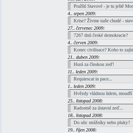
Pražští Stavové - je tu ještě Mo
4.. srpen 2009:
Krise? Živme naše chudé - stave
27.. červenec 2009:
7267 dnů české demokracie?
4.. červen 2009:
Konec civilisace? Koho to zají
21.. duben 2009:
Hurá za čínskou zeď!
11.. leden 2009:
Requiescat in pace...
1.. leden 2009:
Hvězdy vládnou lidem, moudří
25.. listopad 2008:
Radostně za ústavní zeď...
18.. listopad 2008:
Do ulic strážníky nebo pluky?
19.. říjen 2008: