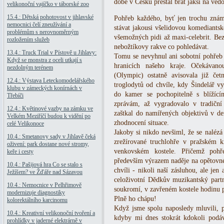
době v Česku přestal brát jaksi na vědo
velikonoční vajíčko v táborské zoo
15.4.: Dětská pohotovost v jihlavské
Pohřeb každého, byť jen trochu známě
nemocnici čelí zneužívání a
stávat jakousi všelidovou komediants
problémům s nerovnoměrným
všemožných pidi až maxi-celebrit. Bez
rozložením služeb
nebožtíkovy rakve co pohledávat.
13.4.: Truck Trial v Pístově u Jihlavy:
Tomu se nevyhnul ani sobotní pohřeb J
Když se monstra z oceli utkají s
hranicích našeho kraje. Očekávan
nezdolným terénem
(Olympic) ostatně avisovala již čet
12.4.: Výstava Leteckomodelářského
troglodytů od chvíle, kdy Šindelář vy
klubu v zámeckých konírnách v
do kamer se pochopitelně s blížíc
Třebíči
zprávám, až vygradovalo v tradiční
12.4.: Květinové vazby na zámku ve
zaštkal do namířených objektivů v de
Velkém Meziříčí budou k vidění po
zhodnocení situace.
celé Velikonoce
Jakoby si nikdo nevšiml, že se nalézá
10.4.: Smetanovy sady v Jihlavě čeká
zrežírované truchlohře v pražském 
oživení: park dostane nové stromy,
venkovském kostele. Přičemž poh
keře i cesty
především výrazem naděje na opětovné s
10.4.: Pašijová hra Co se stalo s
chvíli - nikoli naší zásluhou, ale jen
Ježíšem? ve Žďáře nad Sázavou
celoživotní Dědkův muzikantský partn
10.4.: Nemocnice v Pelhřimově
soukromí, v zavřeném kostele hodinu 
modernizuje diagnostiky
Plně ho chápu!
kolorektálního karcinomu
Když jsme spolu naposledy mluvili, p
10.4.: Kreativní velikonoční tvoření a
kdyby mi dnes stokrát kdokoli podá
prohlídky v jaderné elektrárně v