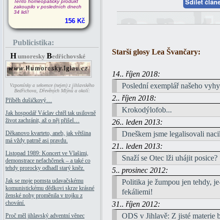
Sdílet člá
Tento homeopatický produkt
zakoupilo v posledních dnech
34 lidí!
156 Kč
Publicistika:
Starší glosy Lea Švančary:
H
B
umoresky
edřichovské
14.. říjen 2018:
Poslední exemplář našeho vyhy
Vzpomínky a sekvence (nejen) z jihlavského
Bedřichova, Dřevěných Mlýnů a okolí:
2.. říjen 2018:
Příběh dušičkový…
Krokodýlofob...
Jak hospodář Václav chtěl tak usilovně
život zachránit, až o něj přišel…
26.. leden 2013:
Dneškem jsme legalisovali na
Děkanovo kvarteto, aneb, jak většina
má vždy patrně asi pravdu.
21.. leden 2013:
Listopad 1989: Koncert ve Vlašimi,
Snaží se Otec lži uhájit posice?
demonstrace nefachčenek – a také co
tehdy prorocky odhadl starý kněz.
5.. prosinec 2012:
Politika je žumpou jen tehdy, je
Jak se moje pomsta udavačskému
komunistickému dědkovi skrze krásné
fekáliemi!
ženské nohy proměnila v trojku z
31.. říjen 2012:
chování.
ODS v Jihlavě: Z jisté materie b
Proč měl jihlavský adventní věnec