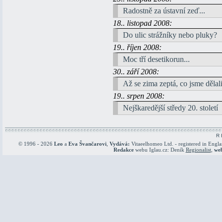
Radostně za ústavní zeď...
18.. listopad 2008:
Do ulic strážníky nebo pluky?
19.. říjen 2008:
Moc tří desetikorun...
30.. září 2008:
Až se zima zeptá, co jsme dělali 
19.. srpen 2008:
Nejškaredější středy 20. století
R 
© 1996 - 2026
Leo
a
Eva Švančarovi
,
Vydává:
Vitaeelhomeo Ltd. - registered in Engl
Redakce
webu Iglau.cz: Deník
Regionalist
,
we