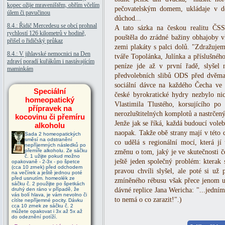
kopec ožije mraveništěm, obřím včelím
pečovatelským domem, ukládaje v d
úlem či pavučinou
důchod...
8.4.: Řidič Mercedesu se obcí prohnal
A tato sázka na českou realitu ČS
rychlostí 126 kilometrů v hodině,
pouštěla do zrádné bažiny obhajoby v
přišel o řidičský průkaz
zemi plakáty s palci dolů. "Zdražuje
8.4.: V jihlavské nemocnici na Den
tváře Topolánka, Julínka a příslušnéh
zdraví poradí kuřákům i nastávajícím
peníze jde až v první řadě, slyšel
maminkám
předvolebních slibů ODS před dvěma 
sociální dávce na každého Čecha ve v
Speciální
české byrokratické hydry nezbylo nic
homeopatický
Vlastimila Tlustého, korsujícího po
přípravek na
nerozluštitelných komplotů a nastrčený
kocovinu či přemíru
Jenže jak se říká, každá budoucí voleb
alkoholu
naopak. Takže obě strany mají v této
Sada 2 homeopatických
směsí na odstranění
co udělá s regionální mocí, která j
nepříjemných následků po
přemíře alkoholu. Ze sáčku
změnu o tom, jaký je ve skutečnosti č
č. 1 užijte pokud možno
ještě jeden společný problém: kterak 
opakovaně - 2-3x - po špetce
(cca 10 zrnek) před odchodem
pravou chvíli slyšel, ale poté si už
na večírek a ještě jednou poté
před usnutím. homeolék ze
zmíněného rébusu však přece jenom ur
sáčku č. 2 použijte po špetkách
druhý den ráno v případě, že
dávné replice Jana Wericha: "...jední
vás bolí hlava, je vám nevolno či
to nemá o co zarazit!".)
cítíte nepříjemné pocity. Dávku
cca 10 zrnek ze sáčku č. 2
můžete opakovat i 3x až 5x až
do odeznění potíží.