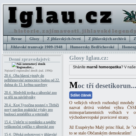
Revue
Glosy
Z jihlavských čtvrtí
Z jihlavských archivů
Z
Jihlavské tramvaje 1909-1948
Humoresky Bedřichovské
Homeopa
Glosy Iglau.cz:
Denní zpravodajství:
Sháníte
marně homeopatika
? V naše
Nejstarší regionální deník (zal. 1996):
20.4.: Oba hlavní vjezdy do
pelhřimovské nemocnice budou od 22.
M
oc tří desetikorun..
dubna do 15. května uzavřeny
20.4.: Medvědí trojka z táborské zoo
Sdílet článek
se těší na návštěvníky
O velkých věcech rozhodují mnohdy n
20.4.: Kraj Vysočina postaví v Třebíči
nazvat drtivá volební výhra ČS
nový pavilon praktické výuky pro
mimoparlamentních volbách v celé
budoucí zemědělce a veterináře
východoevropské pravicové strany.
15.4.: Upleťte si pomlázku a najděte
velikonoční vajíčko v táborské zoo
Již Exupéryho Malý princ říkal, že "co
to se stalo Občanským demokratům!
15.4.: Dětská pohotovost v jihlavské