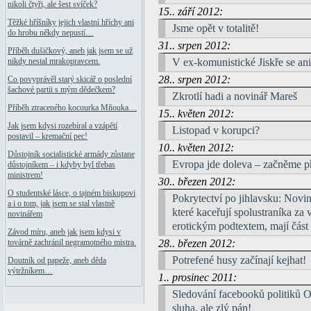
nikoli čtyři, ale šest svíček?
15.. září 2012:
Těžké hříšníky jejich vlastní hříchy ani
Jsme opět v totalitě!
do hrobu někdy nepustí…
31.. srpen 2012:
Příběh dušičkový, aneb jak jsem se už
V ex-komunistické Jiskře se ani 
nikdy nestal mrakopravcem.
28.. srpen 2012:
Co povyprávěl starý skicář o poslední
šachové partii s mým dědečkem?
Zkrotlí hadi a novinář Mareš
Příběh ztraceného kocourka Mňouka…
15.. květen 2012:
Jak jsem kdysi rozebíral a vzápětí
Listopad v korupci?
postavil – kremační pec!
10.. květen 2012:
Důstojník socialistické armády zůstane
Evropa jde doleva – začněme p
důstojníkem – i kdyby byl třebas
ministrem!
30.. březen 2012:
O studentské lásce, o tajném biskupovi
Pokrytectví po jihlavsku: Novin
a i o tom, jak jsem se stal vlastně
které kaceřují spolustraníka z
novinářem
erotickým podtextem, mají část 
Závod míru, aneb jak jsem kdysi v
28.. březen 2012:
továrně zachránil negramotného mistra.
Potrefené husy začínají kejhat!
Doutník od papeže, aneb děda
výtržníkem…
1.. prosinec 2011:
Sledování facebooků politiků O
sluha, ale zlý pán!