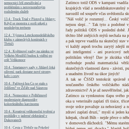
Zatímco totiž ODS v kampani vsadila
nemocnici čelí zneužívání a
problémům s nerovnoměrným
krajských vlád a neoddiskutovatelný 
rozložením služeb
narozdíl od soupeře včas uvědomila sk
13.4.: Truck Trial v Pístově u Jihlavy:
"Náš volič je rozumný... Český volič
Když se monstra z oceli utkají s
nejsou slepí..." Tak tyto a podobné 
nezdolným terénem
řady politiků ODS v poslední době. J
12.4.: Výstava Leteckomodelářského
těchto libě znějících mýtů nechala na p
klubu v zámeckých konírnách v
a pak teprve vsadila na skutečný stav vě
Třebíči
ví každý aspoň trochu zarytý zdejší m
12.4.: Květinové vazby na zámku ve
ani inteligentní - ani pravicový 
Velkém Meziříčí budou k vidění po
politikům věrný! Dav je zkrátka vž
celé Velikonoce
rozhoduje pouhá matematická větš
10.4.: Smetanovy sady v Jihlavě čeká
skutečných vlastností davu - závisti, p
oživení: park dostane nové stromy,
a snadném životě na úkor jiných!
keře i cesty
A tak se ČSSD tentokrát správně r
10.4.: Pašijová hra Co se stalo s
současného českého voličského stá
Ježíšem? ve Žďáře nad Sázavou
zdravotnictví! A je až neuvěřitelné, ja
10.4.: Nemocnice v Pelhřimově
Zatímco za vymknutou tlapu svého ps
modernizuje diagnostiky
oka u veterináře zaplatí tři tisíce, tři
kolorektálního karcinomu
svoje srdce považuje za nehorázný a 
10.4.: Kreativní velikonoční tvoření a
zdraví zaplatí druzí," myslí si jeden k
prohlídky v jaderné elektrárně v
kdepak, chraň Bůh - nejde přece o něh
Dukovanech
v domovech důchodců. "Mému starému t
10.4.: Cesta z Třebíče na Pekelný
bídné pense ani dvacka," hlasitě ho