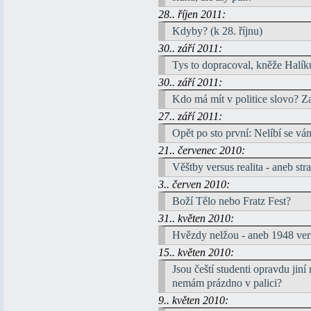
28.. říjen 2011:
Kdyby? (k 28. říjnu)
30.. září 2011:
Tys to dopracoval, kněže Halík
30.. září 2011:
Kdo má mít v politice slovo? Zas
27.. září 2011:
Opět po sto první: Nelíbí se vá
21.. červenec 2010:
Věštby versus realita - aneb stra
3.. červen 2010:
Boží Tělo nebo Fratz Fest?
31.. květen 2010:
Hvězdy nelžou - aneb 1948 ver
15.. květen 2010:
Jsou čeští studenti opravdu jin
nemám prázdno v palici?
9.. květen 2010: