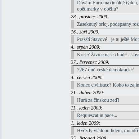
Dávám Euru maximálně týden,
opět marky v oběhu?
28.. prosinec 2009:
Zaseknutý orloj, podepsaný roz
16.. září 2009:
Pražští Stavové - je tu ještě Mo
4.. srpen 2009:
Krise? Živme naše chudé - stave
27.. červenec 2009:
7267 dnů české demokracie?
4.. červen 2009:
Konec civilisace? Koho to zají
21.. duben 2009:
Hurá za čínskou zeď!
11.. leden 2009:
Requiescat in pace...
1.. leden 2009:
Hvězdy vládnou lidem, moudří
25.. listopad 2008: