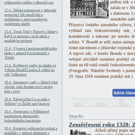
poštou tisk a 
velikonoční vajíčko v táborské zoo
začala se v Jih
15.4.: Dětská pohotovost v jihlavské
s doktorem L
nemocnici čelí zneužívání a
zemského sně
problémům s nerovnoměrným
rozložením služeb
Příznivci českého národního výboru, 
vyhlásil tam československý stát
13.4.: Truck Trial v Pístově u Jihlavy:
Když se monstra z oceli utkají s
kontaktovali a nakonec po mnoha dis
nezdolným terénem
schůzi. V Besedě se sešli nejen zástupc
české národnosti z jihlavské vojenské 
12.4.: Výstava Leteckomodelářského
klubu v zámeckých konírnách v
A teprve zde, v hotelu Beseda v úterý
Třebíči
veřejně oficiálně oznámen pražský s
české na 69 roků vznikl československý
12.4.: Květinové vazby na zámku ve
Velkém Meziříčí budou k vidění po
(Fotografie: Náměstí Svobody s pomn
celé Velikonoce
29. října 1918 oznámen pražský stát.)
10.4.: Smetanovy sady v Jihlavě čeká
oživení: park dostane nové stromy,
keře i cesty
Sdílet člá
10.4.: Pašijová hra Co se stalo s
Ježíšem? ve Žďáře nad Sázavou
10.4.: Nemocnice v Pelhřimově
Starší:
modernizuje diagnostiky
kolorektálního karcinomu
Zemětřesení roku 1328: Z
10.4.: Kreativní velikonoční tvoření a
Ačkoli přímý popis zatí
prohlídky v jaderné elektrárně v