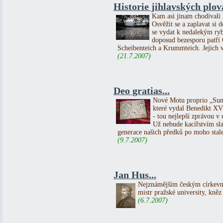
Historie jihlavských plo
Kam asi jinam chodívali l
Osvěžit se a zaplavat si 
se vydat k nedalekým ryb
doposud bezesporu patří
Scheibenteich a Krummteich. Jejich vě
(21.7.2007)
Deo gratias...
Nové Motu proprio „Sum
které vydal Benedikt XVI.
- tou nejlepší zprávou v o
Už nebude kacířstvím slav
generace našich předků po moho stale
(9.7.2007)
Jan Hus...
Nejznámějším českým církevn
mistr pražské university, kněz
(6.7.2007)