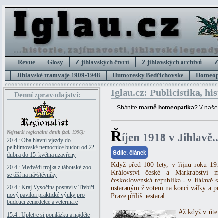
Revue
Glosy
Z jihlavských čtvrtí
Z jihlavských archivů
Z
Jihlavské tramvaje 1909-1948
Humoresky Bedřichovské
Homeopa
Iglau.cz: Publicistika, hi
Denní zpravodajství:
Sháníte
marně homeopatika
? V naše
Ř
Nejstarší regionální deník (zal. 1996):
íjen 1918 v Jihlavě..
20.4.: Oba hlavní vjezdy do
pelhřimovské nemocnice budou od 22.
Sdílet článek
dubna do 15. května uzavřeny
Když před 100 lety, v říjnu roku 1918
20.4.: Medvědí trojka z táborské zoo
Království české a Markrabství 
se těší na návštěvníky
československá republika - v Jihlavě 
20.4.: Kraj Vysočina postaví v Třebíči
ustaraným životem na konci války a pr
nový pavilon praktické výuky pro
Praze příliš nestaral.
budoucí zemědělce a veterináře
Až když v úter
15.4.: Upleťte si pomlázku a najděte