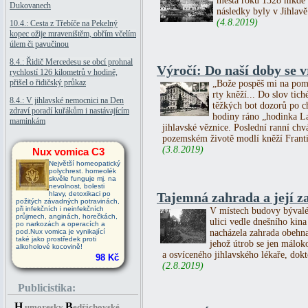
města roku 1328 nikde 
Dukovanech
následky byly v Jihlavě
(4.8.2019)
10.4.: Cesta z Třebíče na Pekelný
kopec ožije mraveništěm, obřím včelím
úlem či pavučinou
8.4.: Řidič Mercedesu se obcí prohnal
Výročí: Do naší doby se vr
rychlostí 126 kilometrů v hodině,
přišel o řidičský průkaz
„Bože pospěš mi na pomo
rty kněží... Do slov tic
8.4.: V jihlavské nemocnici na Den
těžkých bot dozorů po c
zdraví poradí kuřákům i nastávajícím
hodiny ráno „hodinka La
maminkám
jihlavské věznice. Poslední ranní chv
pozemském životě modlí kněží Franti
(3.8.2019)
Nux vomica C3
Největší homeopatický
polychrest. homeolék
skvěle funguje mj. na
nevolnost, bolesti
hlavy, detoxikaci po
Tajemná zahrada a její z
požitých závadných potravinách,
při infekčních i neinfekčních
V místech budovy bývaléh
průjmech, anginách, horečkách,
ulici vedle dnešního kina 
po narkozách a operacích a
pod.Nux vomica je vynikající
nacházela zahrada obehna
také jako prostředek proti
jehož útrob se jen málok
alkoholové kocovině!
a osvíceného jihlavského lékaře, dok
98 Kč
(2.8.2019)
Publicistika:
H
B
umoresky
edřichovské