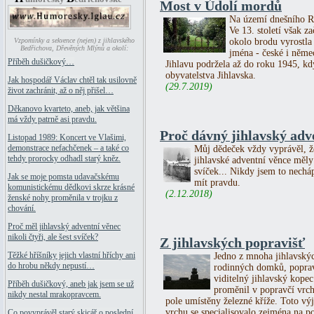
Most v Údolí mordů
Na území dnešního Ra
Ve 13. století však z
okolo brodu vyrostla
Vzpomínky a sekvence (nejen) z jihlavského
Bedřichova, Dřevěných Mlýnů a okolí:
jména - české i něme
Příběh dušičkový…
Jihlavu podržela až do roku 1945, kd
obyvatelstva Jihlavska.
Jak hospodář Václav chtěl tak usilovně
(29.7.2019)
život zachránit, až o něj přišel…
Děkanovo kvarteto, aneb, jak většina
má vždy patrně asi pravdu.
Proč dávný jihlavský adve
Listopad 1989: Koncert ve Vlašimi,
demonstrace nefachčenek – a také co
Můj dědeček vždy vyprávěl, ž
tehdy prorocky odhadl starý kněz.
jihlavské adventní věnce měly
svíček... Nikdy jsem to necháp
Jak se moje pomsta udavačskému
mít pravdu.
komunistickému dědkovi skrze krásné
(2.12.2018)
ženské nohy proměnila v trojku z
chování.
Proč měl jihlavský adventní věnec
nikoli čtyři, ale šest svíček?
Z jihlavských popravišť
Těžké hříšníky jejich vlastní hříchy ani
Jedno z mnoha jihlavskýc
do hrobu někdy nepustí…
rodinných domků, poprav
viditelný jihlavský kopec
Příběh dušičkový, aneb jak jsem se už
proměnil v popravčí vrch
nikdy nestal mrakopravcem.
pole umístěny železné kříže. Toto vý
vrchu se specialisovalo zejména na p
Co povyprávěl starý skicář o poslední