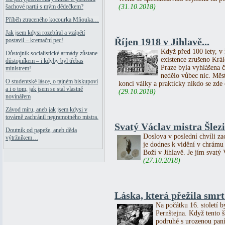
(31.10.2018)
šachové partii s mým dědečkem?
Příběh ztraceného kocourka Mňouka…
Jak jsem kdysi rozebíral a vzápětí
Říjen 1918 v Jihlavě...
postavil – kremační pec!
Když před 100 lety, v ř
Důstojník socialistické armády zůstane
existence zrušeno Král
důstojníkem – i kdyby byl třebas
Praze byla vyhlášena č
ministrem!
nedělo vůbec nic. Měs
O studentské lásce, o tajném biskupovi
konci války a prakticky nikdo se zde o
a i o tom, jak jsem se stal vlastně
(29.10.2018)
novinářem
Závod míru, aneb jak jsem kdysi v
továrně zachránil negramotného mistra.
Svatý Václav mistra Šlezi
Doutník od papeže, aneb děda
Doslova v poslední chvíli za
výtržníkem…
je dodnes k vidění v chrámu
Boží v Jihlavě. Je jím svatý 
(27.10.2018)
Láska, která přežila smrt 
Na počátku 16. století b
Pernštejna. Když tento 
podruhé s urozenou paní