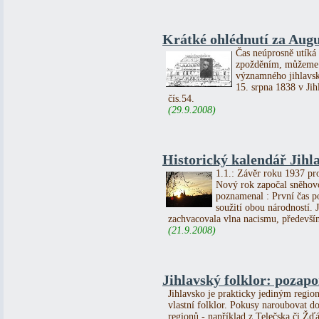
Krátké ohlédnutí za Au
Čas neúprosně utíká 
zpožděním, můžeme s
významného jihlavsk
15. srpna 1838 v Ji
čís.54.
(29.9.2008)
Historický kalendář Jihla
1.1.: Závěr roku 1937 pr
Nový rok započal sněhov
poznamenal : První čas p
soužití obou národností.
zachvacovala vlna nacismu, předevší
(21.9.2008)
Jihlavský folklor: pozap
Jihlavsko je prakticky jediným regi
vlastní folklor. Pokusy naroubovat do
regionů - například z Telečska či Žďá