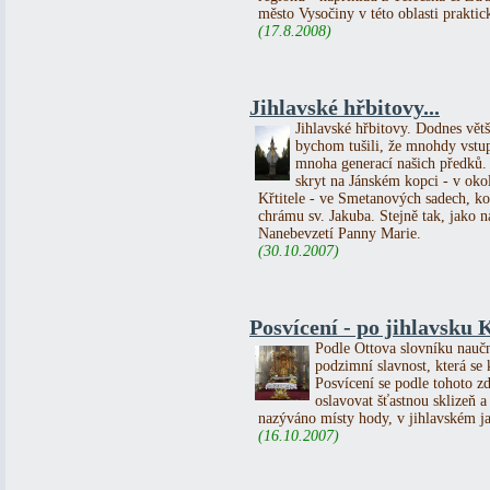
město Vysočiny v této oblasti praktic
(17.8.2008)
Jihlavské hřbitovy...
Jihlavské hřbitovy. Dodnes větš
bychom tušili, že mnohdy vstu
mnoha generací našich předků.
skryt na Jánském kopci - v okol
Křtitele - ve Smetanových sadech, k
chrámu sv. Jakuba. Stejně tak, jako 
Nanebevzetí Panny Marie.
(30.10.2007)
Posvícení - po jihlavsku
Podle Ottova slovníku naučn
podzimní slavnost, která se
Posvícení se podle tohoto z
oslavovat šťastnou sklizeň 
nazýváno místy hody, v jihlavském j
(16.10.2007)