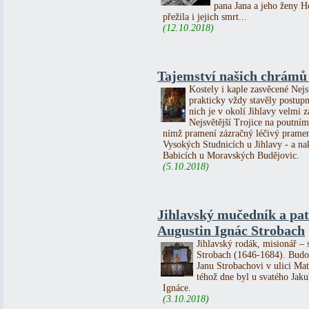
pana Jana a jeho ženy He
přežila i jejich smrt...
(12.10.2018)
Tajemství našich chrámů 
Kostely i kaple zasvěcené Nejs
prakticky vždy stavěly postupn
nich je v okolí Jihlavy velmi
Nejsvětější Trojice na poutn
nímž pramení zázračný léčivý pramen
Vysokých Studnicích u Jihlavy - a n
Babicích u Moravských Budějovic.
(5.10.2018)
Jihlavský mučedník a pa
Augustin Ignác Strobach
Jihlavský rodák, misionář – 
Strobach (1646-1684). Budou
Janu Strobachovi v ulici Ma
téhož dne byl u svatého Jak
Ignáce.
(3.10.2018)