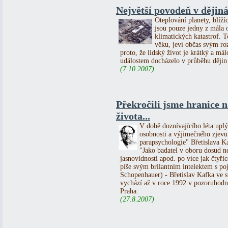
Největší povodeň v dějin
Oteplování planety, blíží
jsou pouze jedny z mála 
klimatických katastrof. 
věku, jeví občas svým ro
proto, že lidský život je krátký a 
událostem docházelo v průběhu dějin
(7.10.2007)
Překročili jsme hranice 
života...
V době doznívajícího léta upl
osobnosti a výjimečného zjevu 
parapsychologie" Břetislava K
"Jako badatel v oboru dosud n
jasnovidnosti apod. po více jak čtyřic
píše svým brilantním intelektem s p
Schopenhauer) - Břetislav Kafka 
vychází až v roce 1992 v pozoruhodn
Praha.
(27.8.2007)