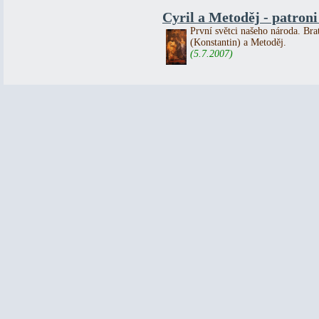
Cyril a Metoděj - patron
První světci našeho národa. Bra
(Konstantin) a Metoděj.
(5.7.2007)
Z historie jihlavských po
Výstavbě královského měs
stojící při brodu přes ře
Haberské stezce a na hra
farního obvodu. Již před 
Křtitele...
(3.7.2007)
Poutě a léto...
Už od prvního století mě
mučedníků. Přicházeli k 
mučedníků u Božího trůn
(3.7.2007)