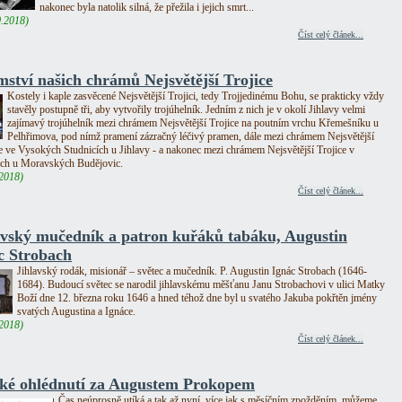
nakonec byla natolik silná, že přežila i jejich smrt...
0.2018)
Číst celý článek...
mství našich chrámů Nejsvětější Trojice
Kostely i kaple zasvěcené Nejsvětější Trojici, tedy Trojjedinému Bohu, se prakticky vždy
stavěly postupně tři, aby vytvořily trojúhelník. Jedním z nich je v okolí Jihlavy velmi
zajímavý trojúhelník mezi chrámem Nejsvětější Trojice na poutním vrchu Křemešníku u
Pelhřimova, pod nímž pramení zázračný léčivý pramen, dále mezi chrámem Nejsvětější
e ve Vysokých Studnicích u Jihlavy - a nakonec mezi chrámem Nejsvětější Trojice v
ích u Moravských Budějovic.
.2018)
Číst celý článek...
avský mučedník a patron kuřáků tabáku, Augustin
c Strobach
Jihlavský rodák, misionář – světec a mučedník. P. Augustin Ignác Strobach (1646-
1684). Budoucí světec se narodil jihlavskému měšťanu Janu Strobachovi v ulici Matky
Boží dne 12. března roku 1646 a hned téhož dne byl u svatého Jakuba pokřtěn jmény
svatých Augustina a Ignáce.
.2018)
Číst celý článek...
ké ohlédnutí za Augustem Prokopem
Čas neúprosně utíká a tak až nyní, více jak s měsíčním zpožděním, můžeme