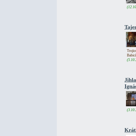
(12.1
Taje
Trojic
Babic
(5.10
Jihl
Igná
(3.10
Krát