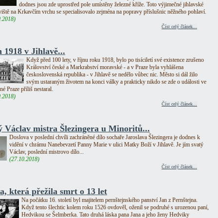
dodnes jsou zde uprostřed pole umístěny železné kříže. Toto výjimečné jihlavské
iště na Krkavčím vrchu se specialisovalo zejména na popravy příslušnic něžného pohlaví.
0.2018)
Číst celý článek...
 1918 v Jihlavě...
Když před 100 lety, v říjnu roku 1918, bylo po tisíciletí své existence zrušeno
Království české a Markrabství moravské - a v Praze byla vyhlášena
československá republika - v Jihlavě se nedělo vůbec nic. Město si dál žilo
svým ustaraným životem na konci války a prakticky nikdo se zde o události ve
né Praze příliš nestaral.
0.2018)
Číst celý článek...
ý Václav mistra Šlezingera u Minoritů...
Doslova v poslední chvíli zachráněné dílo sochaře Jaroslava Šlezingera je dodnes k
vidění v chrámu Nanebevzetí Panny Marie v ulici Matky Boží v Jihlavě. Je jím svatý
Václav, poslední mistrovo dílo...
(27.10.2018)
Číst celý článek...
, která přežila smrt o 13 let
Na počátku 16. století byl majitelem pernštejnského panství Jan z Pernštejna.
Když tento šlechtic kolem roku 1526 ovdověl, oženil se podruhé s urozenou paní,
Hedvikou se Šelmberka. Tato druhá láska pana Jana a jeho ženy Hedviky