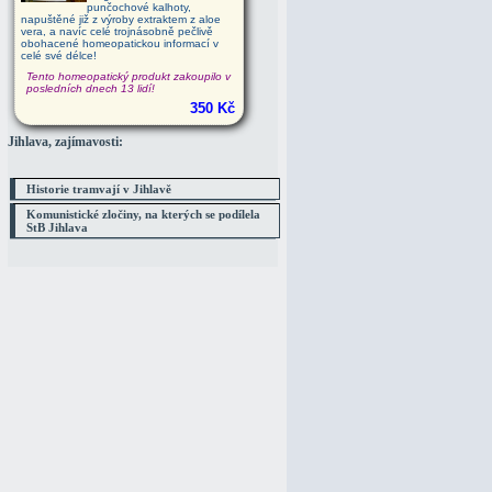
punčochové kalhoty,
napuštěné již z výroby extraktem z aloe
vera, a navíc celé trojnásobně pečlivě
obohacené homeopatickou informací v
celé své délce!
Tento homeopatický produkt zakoupilo v
posledních dnech 13 lidí!
350 Kč
Jihlava, zajímavosti:
Historie tramvají v Jihlavě
Komunistické zločiny, na kterých se podílela
StB Jihlava