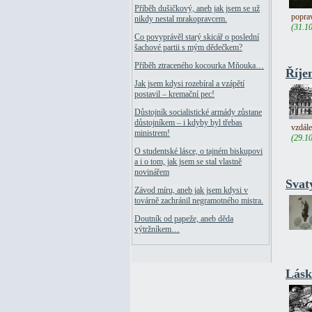
Příběh dušičkový, aneb jak jsem se už
poprav
nikdy nestal mrakopravcem.
(31.1
Co povyprávěl starý skicář o poslední
šachové partii s mým dědečkem?
Příběh ztraceného kocourka Mňouka…
Říjen
Jak jsem kdysi rozebíral a vzápětí
postavil – kremační pec!
Důstojník socialistické armády zůstane
důstojníkem – i kdyby byl třebas
vzdále
ministrem!
(29.1
O studentské lásce, o tajném biskupovi
a i o tom, jak jsem se stal vlastně
novinářem
Svat
Závod míru, aneb jak jsem kdysi v
továrně zachránil negramotného mistra.
Doutník od papeže, aneb děda
výtržníkem…
Láska