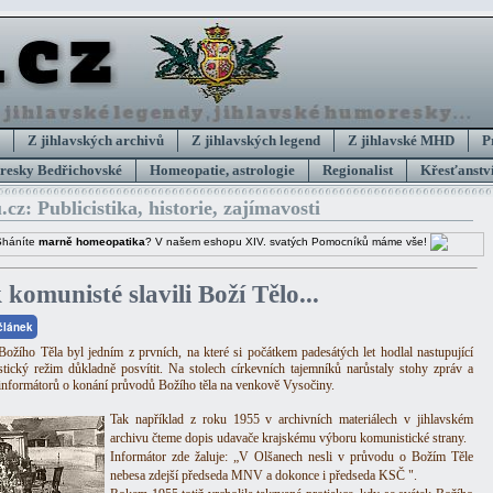
Z jihlavských archivů
Z jihlavských legend
Z jihlavské MHD
P
esky Bedřichovské
Homeopatie, astrologie
Regionalist
Křesťanství
.cz: Publicistika, historie, zajímavosti
Sháníte
marně homeopatika
? V našem eshopu XIV. svatých Pomocníků máme vše!
 komunisté slavili Boží Tělo...
 článek
Božího Těla byl jedním z prvních, na které si počátkem padesátých let hodlal nastupující
tický režim důkladně posvítit. Na stolech církevních tajemníků narůstaly stohy zpráv a
 informátorů o konání průvodů Božího těla na venkově Vysočiny.
Tak například z roku 1955 v archivních materiálech v jihlavském
archivu čteme dopis udavače krajskému výboru komunistické strany.
Informátor zde žaluje: „V Olšanech nesli v průvodu o Božím Těle
nebesa zdejší předseda MNV a dokonce i předseda KSČ ".