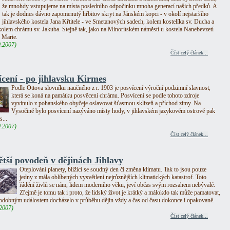
že mnohdy vstupujeme na místa posledního odpočinku mnoha generací našich předků. A
tak je dodnes dávno zapomenutý hřbitov skryt na Jánském kopci - v okolí nejstaršího
jihlavského kostela Jana Křtitele - ve Smetanových sadech, kolem kostelíka sv. Ducha a
olem chrámu sv. Jakuba. Stejně tak, jako na Minoritském náměstí u kostela Nanebevzetí
 Marie.
0.2007)
Číst celý článek...
ícení - po jihlavsku Kirmes
Podle Ottova slovníku naučného z r. 1903 je posvícení výroční podzimní slavnost,
která se koná na památku posvěcení chrámu. Posvícení se podle tohoto zdroje
vyvinulo z pohanského obyčeje oslavovat šťastnou sklizeň a příchod zimy. Na
Vysočině bylo posvícení nazýváno místy hody, v jihlavském jazykovém ostrově pak
...
0.2007)
Číst celý článek...
ětší povodeň v dějinách Jihlavy
Oteplování planety, blížící se soudný den či změna klimatu. Tak to jsou pouze
jedny z mála oblíbených vysvětlení nejrůznějších klimatických katastrof. Toto
řádění živlů se nám, lidem moderního věku, jeví občas svým rozsahem nebývalé.
Zřejmě je tomu tak i proto, že lidský život je krátký a málokdo tak může pamatovat,
podobným událostem docházelo v průběhu dějin vždy a čas od času dokonce i opakovaně.
.2007)
Číst celý článek...