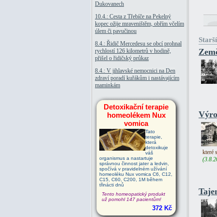
Dukovanech
10.4.: Cesta z Třebíče na Pekelný
kopec ožije mraveništěm, obřím včelím
úlem či pavučinou
Starší
8.4.: Řidič Mercedesu se obcí prohnal
Země
rychlostí 126 kilometrů v hodině,
přišel o řidičský průkaz
8.4.: V jihlavské nemocnici na Den
zdraví poradí kuřákům i nastávajícím
maminkám
Detoxikační terapie
Výro
homeolékem Nux
vomica
Tato
terapie,
která
detoxikuje
které 
váš
organismus a nastartuje
(3.8.2
správnou činnost jater a ledvin,
spočívá v pravidelném užívání
homeoléku Nux vomica C6, C12,
C15, C60, C200, 1M během
třinácti dnů
Taje
Tento homeopatický produkt
už pomohl 147 pacientům!
372 Kč