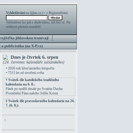
Vyhledávání
na Iglau.cz
(+ v Regionalistu)
:
Vyhledávat lze jak s diakritikou, tak bez ní. Na
velikosti písmen nezáleží.
rojížďka jihlavskou tramvají
 a publicistika (na X-P.cz)
Dnes je čtvrtek 6. srpen
(24. červenec kalendáře iuliánského)
• 2026 rok křesťanského letopočtu
• 7515 let od stvoření světa
† Svátek dle katolického tradičního
kalendaria na 6. 8.:
Pátek po neděli desáté po Svatém Duchu
Proměnění Pána našeho Ježíše Krista
‡ Svátek dle pravoslavného kalendaria na 24.
7. (6. 8.):
: