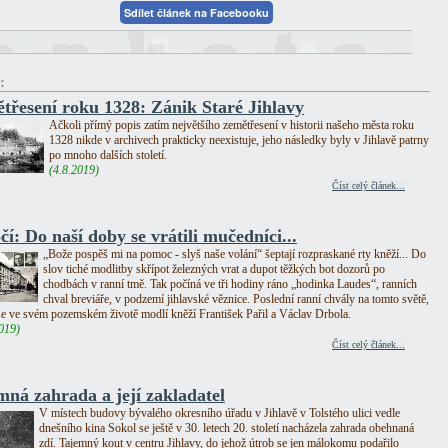
Sdílet článek na Facebooku
:
třesení roku 1328: Zánik Staré Jihlavy
Ačkoli přímý popis zatím největšího zemětřesení v historii našeho města roku
1328 nikde v archivech prakticky neexistuje, jeho následky byly v Jihlavě patrny
po mnoho dalších století.
(4.8.2019)
Číst celý článek...
čí: Do naší doby se vrátili mučedníci...
„Bože pospěš mi na pomoc - slyš naše volání“ šeptají rozpraskané rty kněží... Do
slov tiché modlitby skřípot železných vrat a dupot těžkých bot dozorů po
chodbách v ranní tmě. Tak počíná ve tři hodiny ráno „hodinka Laudes“, ranních
chval breviáře, v podzemí jihlavské věznice. Poslední ranní chvály na tomto světě,
se ve svém pozemském životě modlí kněží František Pařil a Václav Drbola.
019)
Číst celý článek...
mná zahrada a její zakladatel
V místech budovy bývalého okresního úřadu v Jihlavě v Tolstého ulici vedle
dnešního kina Sokol se ještě v 30. letech 20. století nacházela zahrada obehnaná
zdí. Tajemný kout v centru Jihlavy, do jehož útrob se jen málokomu podařilo