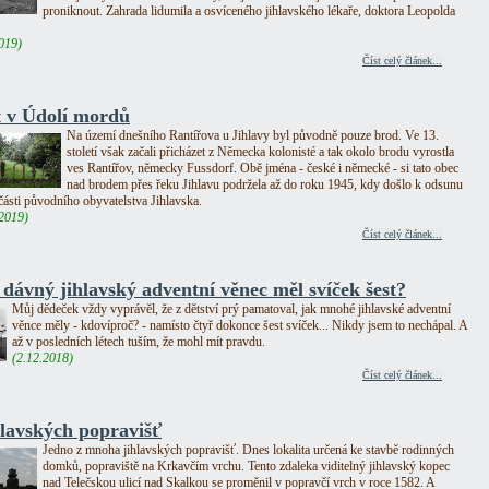
proniknout. Zahrada lidumila a osvíceného jihlavského lékaře, doktora Leopolda
019)
Číst celý článek...
 v Údolí mordů
Na území dnešního Rantířova u Jihlavy byl původně pouze brod. Ve 13.
století však začali přicházet z Německa kolonisté a tak okolo brodu vyrostla
ves Rantířov, německy Fussdorf. Obě jména - české i německé - si tato obec
nad brodem přes řeku Jihlavu podržela až do roku 1945, kdy došlo k odsunu
části původního obyvatelstva Jihlavska.
.2019)
Číst celý článek...
 dávný jihlavský adventní věnec měl svíček šest?
Můj dědeček vždy vyprávěl, že z dětství prý pamatoval, jak mnohé jihlavské adventní
věnce měly - kdovíproč? - namísto čtyř dokonce šest svíček... Nikdy jsem to nechápal. A
až v posledních létech tuším, že mohl mít pravdu.
(2.12.2018)
Číst celý článek...
hlavských popravišť
Jedno z mnoha jihlavských popravišť. Dnes lokalita určená ke stavbě rodinných
domků, popraviště na Krkavčím vrchu. Tento zdaleka viditelný jihlavský kopec
nad Telečskou ulicí nad Skalkou se proměnil v popravčí vrch v roce 1582. A