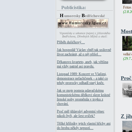
Publicistika:
Fritze.
(2.8.2
H
B
umoresky
edřichovské
Most
Vzpomínky a sekvence (nejen) z jihlavského
Bedřichova, Dřevěných Mlýnů a okolí:
Příběh dušičkový…
Jak hospodář Václav chtěl tak usilovně
velké 
život zachránit, až o něj přišel…
(29.7
Děkanovo kvarteto, aneb, jak většina
má vždy patrně asi pravdu.
Listopad 1989: Koncert ve Vlašimi,
Proč
demonstrace nefachčenek – a také co
tehdy prorocky odhadl starý kněz.
Jak se moje pomsta udavačskému
komunistickému dědkovi skrze krásné
ženské nohy proměnila v trojku z
chování.
Proč měl jihlavský adventní věnec
Z ji
nikoli čtyři, ale šest svíček?
Těžké hříšníky jejich vlastní hříchy ani
do hrobu někdy nepustí…