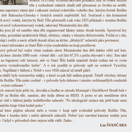
Rokem 1955 totiž vrcholila takzvaná protiakce, kdy se svátek Božího
těla z rozhodnutí státních úřadů měl přesunout ze čtvrtka na neděli.
mu napomoci mimo jiné i zákonné zrušení svátečního volného dne, kterým čtvrtek Božího
 dob Rakouska-Uherska v českých zemích nepřetržitě. byl. Současně s tím komunisté
li nový svátek, kterým by Boží Tělo přetrumfli a tak roku 1955 přikázali v termínu Božího
avit nově vykonstruovaný svátek, takzvaný Mezinárodní den dětí.
ku jsou již od samého rána děti organisovaně lákány mimo dosah kostela. Sportovní hry
uhu, promítání atraktivních filmů, střelnice, stánky s různým občerstvením. Počítá se s tím,
idají i rodiče a navíc učitelé dostali účast na těchto „dětských“ oslavách jako povinnost.
si musí informátor ze Staré Říše svým soudruhům na kraji postěžovat:
lový průvod byl vzdor všem snahám slavit Mezinárodní den dětí daleko větší než loni.
la letos zhruba 1000 osob - včetně dětí - což činí 67,5% z počtu obyvatel v obci. Toto také
 na bigotnost celé farnosti, neb ve Staré Říši každá nejméně druhá rodina má ve svém
enstvu vystudovaného kněze". A o rok později se průvody opět na venkově Vysočiny
y. Například v hlášení z Třeště v roce 1956 udavač už téměř pláče:
em oltářů byly rozestavěny májky, o které se pak lidé málem poprali. Téměř všechny občany
du Božího Těla znám osobně - v průvodu bylo dokonce i mnoho uvědomnělých soudruhů
i svými rodinami ".
ěch starostí bylo ještě víc, dovolila si hudba ze závodu Motorpal v Havlíčkově Brodě hrát v
59 na Božím těle, namísto, aby hrála dětem na MDD. A proto se ani nemůžeme divit
né větě v hlášení jiného božítělového udavače: "Po ideologické stránce nás ještě bude mezi
našeho kraje čekat hodně práce ".
až letos půjdou ulicemi měst a vesnic v kraji opět svobodně průvody Božího Těla,
me v koutku duše i oněch aktivních udavačů. Neboť tyto stavební kameny totality jsou
e. I když v průvodech dnes nejsou tolik vidět. Zatím...
Leo ŠVANČARA