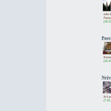
nebo k
Panny
(30.1
Posv
Kirmes
(16.1
Nejv
že k 
(7.10