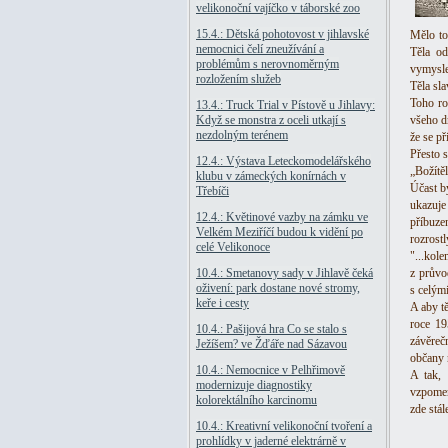
velikonoční vajíčko v táborské zoo
15.4.: Dětská pohotovost v jihlavské
Mělo to
nemocnici čelí zneužívání a
Těla od
problémům s nerovnoměrným
vymysle
rozložením služeb
Těla sl
Toho ro
13.4.: Truck Trial v Pístově u Jihlavy:
Když se monstra z oceli utkají s
všeho dr
nezdolným terénem
že se př
Přesto 
12.4.: Výstava Leteckomodelářského
„Božítě
klubu v zámeckých konírnách v
Účast by
Třebíči
ukazuje
12.4.: Květinové vazby na zámku ve
příbuz
Velkém Meziříčí budou k vidění po
rozrostl
celé Velikonoce
"...kol
10.4.: Smetanovy sady v Jihlavě čeká
z průvo
oživení: park dostane nové stromy,
s celým
keře i cesty
A aby t
roce 19
10.4.: Pašijová hra Co se stalo s
závěreč
Ježíšem? ve Žďáře nad Sázavou
občany 
10.4.: Nemocnice v Pelhřimově
A tak, 
modernizuje diagnostiky
vzpomeň
kolorektálního karcinomu
zde stál
10.4.: Kreativní velikonoční tvoření a
prohlídky v jaderné elektrárně v