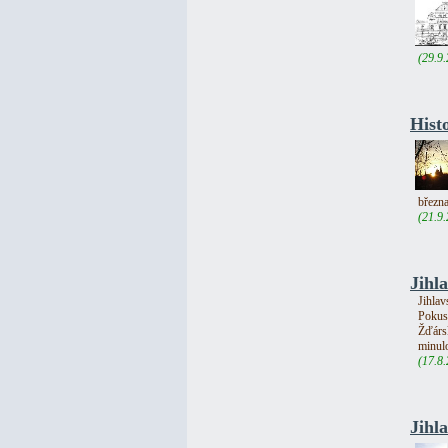
(29.9
Hist
března
(21.9
Jihl
Jihlav
Pokusy
Žďársk
minulo
(17.8
Jihla