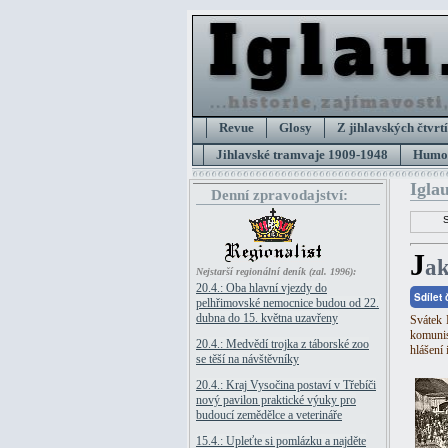
Revue
Glosy
Z jihlavských čtvrtí
Jihlavské tramvaje 1909-1948
Humor
Iglau
Denní zpravodajství:
J
ak
Nejstarší regionální deník (zal. 1996):
20.4.: Oba hlavní vjezdy do
Sdílet
pelhřimovské nemocnice budou od 22.
dubna do 15. května uzavřeny
Svátek 
komunis
20.4.: Medvědí trojka z táborské zoo
hlášení
se těší na návštěvníky
20.4.: Kraj Vysočina postaví v Třebíči
nový pavilon praktické výuky pro
budoucí zemědělce a veterináře
15.4.: Upleťte si pomlázku a najděte