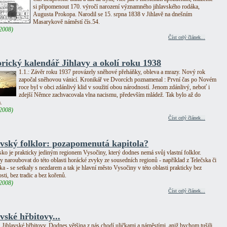
si připomenout 170. výročí narození významného jihlavského rodáka,
Augusta Prokopa. Narodil se 15. srpna 1838 v Jihlavě na dnešním
Masarykově náměstí čís.54.
.2008)
Číst celý článek...
orický kalendář Jihlavy a okolí roku 1938
1.1.: Závěr roku 1937 provázely sněhové přeháňky, obleva a mrazy. Nový rok
započal sněhovou vánicí. Kronikář ve Dvorcích poznamenal : První čas po Novém
roce byl v obci zdánlivý klid v soužití obou národností. Jenom zdánlivý, neboť i
zdejší Němce zachvacovala vlna nacismu, především mládež. Tak bylo až do
.
.2008)
Číst celý článek...
avský folklor: pozapomenutá kapitola?
sko je prakticky jediným regionem Vysočiny, který dodnes nemá svůj vlastní folklor.
 naroubovat do této oblasti horácké zvyky ze sousedních regionů - například z Telečska či
a - se setkaly s nezdarem a tak je hlavní město Vysočiny v této oblasti prakticky bez
sti, bez tradic a bez kořenů.
.2008)
Číst celý článek...
vské hřbitovy...
Jihlavské hřbitovy. Dodnes většina z nás chodí uličkami a náměstími, aniž bychom tušili,