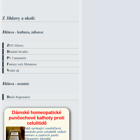
Z Jihlavy a okolí:
Jihlava - kultura, zábava:
ZOO Jihlava
Horácké divadlo
PS Campanula
Fantasy rock Metanoon
Vodní ráj
Jihlava - ostatní:
Deník Regionalist
Dámské homeopatické
punčochové kalhoty proti
celulitidě
Náš vynikající osvědčený
produkt proti celulitidě vašich
stehen a zadních partií:
Elegantní dámské