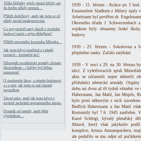
Těžké hříšníky jejich vlastní hříchy ani
1939 - 15. březen - Krátce po 5 hod
do hrobu někdy nepustí…
Emanuelem Sladkem z Jihlavy ujaly v
Příběh dušičkový, aneb jak jsem se už
Arbeitsamt byl pověřen dr. Engelmann
nikdy nestal mrakopravcem.
Okresního úřadu J. Schwerzenbach 
vojskem byly obsazeny české školy
Co povyprávěl starý skicář o poslední
šachové partii s mým dědečkem?
budovy.
Příběh ztraceného kocourka Mňouka…
1939 - 25. březen - Sokolovna a bi
Jak jsem kdysi rozebíral a vzápětí
přeplněno tanky. Začalo zatýkání.
postavil – kremační pec!
Důstojník socialistické armády zůstane
1939 - V noci z 29. na 30. března by
důstojníkem – i kdyby byl třebas
ulici. Z vyšetřovacích spisů Mimořád
ministrem!
aktu se zúčastnili nejen němečtí o
O studentské lásce, o tajném biskupovi
příslušníci německé armády. Orgány 
a i o tom, jak jsem se stal vlastně
dobu asi dvou až tří tydnů vězněni ve 
novinářem
Habermann, Jan Mattl, Jan Mopils, Ru
Závod míru, aneb jak jsem kdysi v
bylo proti některým z nich zavedeno 
továrně zachránil negramotného mistra.
Bedřich Habermann a Jan Mattl však 
Doutník od papeže, aneb děda
Roztomilý byl 7.6. 1945 zastřelen. V
výtržníkem…
Karel Schlögl, bývalý pletařský dě
Jihlavě, který však jakýkoliv pod
komplice, Artura Atmanspachera, majit
ale podařilo se mu odjet už počátk