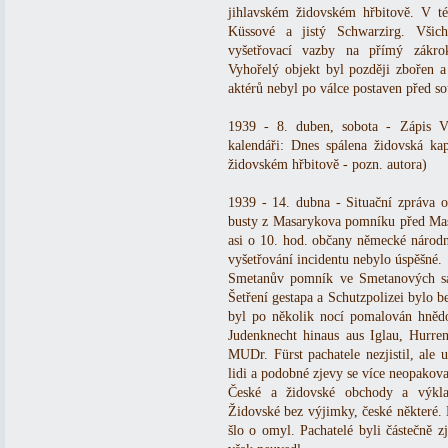
jihlavském židovském hřbitově. V tét
Küssové a jistý Schwarzirg. Všic
vyšetřovací vazby na přímý zákrok
Vyhořelý objekt byl později zbořen a
aktérů nebyl po válce postaven před so
1939 - 8. duben, sobota - Zápis V
kalendáři: Dnes spálena židovská ka
židovském hřbitově - pozn. autora)
1939 - 14. dubna - Situační zpráva o
busty z Masarykova pomníku před Mas
asi o 10. hod. občany německé národn
vyšetřování incidentu nebylo úspěšné.
Smetanův pomník ve Smetanových sa
Šetření gestapa a Schutzpolizei bylo b
byl po několik nocí pomalován hněd
Judenknecht hinaus aus Iglau, Hurren
MUDr. Fürst pachatele nezjistil, ale u
lidi a podobné zjevy se více neopakova
České a židovské obchody a výkla
Židovské bez výjimky, české některé. D
šlo o omyl. Pachatelé byli částečně 