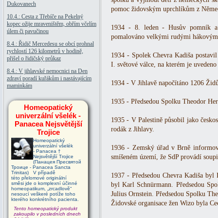
Dukovanech
pomoc židovským uprchlíkům z Německ
10.4.: Cesta z Třebíče na Pekelný
kopec ožije mraveništěm, obřím včelím
1934 - 8. leden - Husův pomník a 
úlem či pavučinou
pomalováno velkými rudými hákovými
8.4.: Řidič Mercedesu se obcí prohnal
rychlostí 126 kilometrů v hodině,
1934 - Spolek Chevra Kadiša postavi
přišel o řidičský průkaz
I. světové válce, na kterém je uvedeno
8.4.: V jihlavské nemocnici na Den
zdraví poradí kuřákům i nastávajícím
1934 - V Jihlavě napočítáno 1206 Žid
maminkám
1935 - Předsedou Spolku Theodor Herz
Homeopatický
univerzální všelék -
1935 - V Palestině působil jako česko
Panacea Nejsvětější
rodák z Jihlavy.
Trojice
Homeopatický
univerzální všelék
1936 - Zemský úřad v Brně informov
- Panacea †
smíšeném území, že SdP provádí soupi
Nejsvětější Trojice
(Панацея Пресвятой
Троице - Panacea Sancta
Trinitas) V případě
1937 - Předsedou Chevra Kadiša byl B
této přelomové originální
směsi jde o komplexní účinné
byl Karl Schnürmann. Předsedou Spo
homeopatikum, „zrcadlově“
Julius Ornstein. Předsedou Spolku The
nesoucí veškeré potíže toho
kterého konkrétního pacienta.
Židovské organisace žen Wizo byla Cec
Tento homeopatický produkt
zakoupilo v posledních dnech