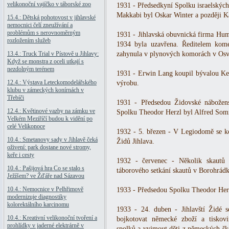
velikonoční vajíčko v táborské zoo
1931 - Předsedkyní Spolku israelských 
Makkabi byl Oskar Winter a později K
15.4.: Dětská pohotovost v jihlavské
nemocnici čelí zneužívání a
problémům s nerovnoměrným
1931 - Jihlavská obuvnická firma Hum
rozložením služeb
1934 byla uzavřena. Ředitelem kome
13.4.: Truck Trial v Pístově u Jihlavy:
zahynula v plynových komorách v Osv
Když se monstra z oceli utkají s
nezdolným terénem
1931 - Erwin Lang koupil bývalou Ke
12.4.: Výstava Leteckomodelářského
výrobu.
klubu v zámeckých konírnách v
Třebíči
1931 - Předsedou Židovské nábožens
12.4.: Květinové vazby na zámku ve
Spolku Theodor Herzl byl Alfred Som
Velkém Meziříčí budou k vidění po
celé Velikonoce
1932 - 5. březen - V Legiodomě se k
10.4.: Smetanovy sady v Jihlavě čeká
Židů Jihlava.
oživení: park dostane nové stromy,
keře i cesty
1932 - červenec - Několik skautů 
10.4.: Pašijová hra Co se stalo s
táborového setkání skautů v Borohrá
Ježíšem? ve Žďáře nad Sázavou
10.4.: Nemocnice v Pelhřimově
1933 - Předsedou Spolku Theodor Herzl
modernizuje diagnostiky
kolorektálního karcinomu
1933 - 24. duben - Jihlavští Židé 
10.4.: Kreativní velikonoční tvoření a
bojkotovat německé zboží a tiskov
prohlídky v jaderné elektrárně v
spolků a vyjmout děti z německých ško