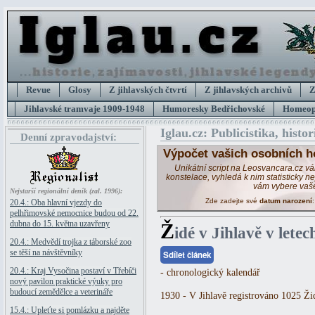
Revue
Glosy
Z jihlavských čtvrtí
Z jihlavských archivů
Z
Jihlavské tramvaje 1909-1948
Humoresky Bedřichovské
Homeopa
Iglau.cz: Publicistika, histor
Denní zpravodajství:
Výpočet vašich osobních h
Unikátní script na Leosvancara.cz v
konstelace, vyhledá k nim statisticky 
vám vybere vaš
Nejstarší regionální deník (zal. 1996):
Zde zadejte své
datum narození
20.4.: Oba hlavní vjezdy do
pelhřimovské nemocnice budou od 22.
dubna do 15. května uzavřeny
Ž
idé v Jihlavě v lete
20.4.: Medvědí trojka z táborské zoo
se těší na návštěvníky
Sdílet článek
20.4.: Kraj Vysočina postaví v Třebíči
- chronologický kalendář
nový pavilon praktické výuky pro
budoucí zemědělce a veterináře
1930 - V Jihlavě registrováno 1025 Ži
15.4.: Upleťte si pomlázku a najděte