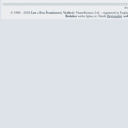
R 
© 1996 - 2026
Leo
a
Eva Švančarovi
,
Vydává:
Vitaeelhomeo Ltd. - registered in Engl
Redakce
webu Iglau.cz: Deník
Regionalist
,
we