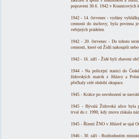
zadržen a spolu s manželkou a lidmi,
popraveni 30.6. 1942 v Kounicových k
1942 - 14. červenec - vydány vyhlášky
cennosti do úschovy, byla povinna je
veřejných prádelen.
1942 - 20. červenec - Do tohoto termí
cennosti, které od Židů nakoupili nebo
1942 - 16. září - Židé byli zbaveni o
1944 - Na policejní stanici do České
židovských matrik z Jihlavy a Pol
přečkaly celé období okupace.
1945 - Krátce po osvobození se navráti
1945 - Bývalá Židovská ulice byla 
trval do r. 1990, kdy znovu získala ná
1945 - Řízení ŽNO v Jihlavě se ujal O
1946 - 30. září - Rozhodnutím minister