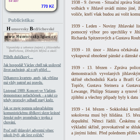
64 lidí!
1938 - 9. červen - Situační zpráva Stá
770 Kč
volbách v Jihlavě uvádí mimo jiné, ž
voliče, kteří však budou asi volit komu
Publicistika:
1939 - Leden - Noviny Jihlavské lis
H
B
umoresky
edřichovské
pomocný výbor pro uprchlíky v Jih
Richarda Spitzerových a Gustava Roub
Vzpomínky a sekvence (nejen) z jihlavského
1939 - 10. únor - Jihlava očekávala
Bedřichova, Dřevěných Mlýnů a okolí:
vykupoval obnošené pánské a dámské o
Příběh dušičkový…
Jak hospodář Václav chtěl tak usilovně
1939 - 13. březen - Zpráva policej
život zachránit, až o něj přišel…
demonstracích vyvolaných jihlavsk
Děkanovo kvarteto, aneb, jak většina
skříně obchodníků Karla a Bratří Go
má vždy patrně asi pravdu.
Topiče, Gustava Steinera a Gustav
Listopad 1989: Koncert ve Vlašimi,
Lewange, Philipp Stiassny a synové P
demonstrace nefachčenek – a také co
zjištěni a všechny případy byly k datu 
tehdy prorocky odhadl starý kněz.
Jak se moje pomsta udavačskému
1939 - 14. březen - Sokkolská kroni
komunistickému dědkovi skrze krásné
sokolovna musí být hlídána. 15. břez
ženské nohy proměnila v trojku z
dopuštění. Němci řádili. Českému o
chování.
výkladní skříně, provokativně se shluk
Proč měl jihlavský adventní věnec
a jinými lidmi. Před polednem přišlo v
nikoli čtyři, ale šest svíček?