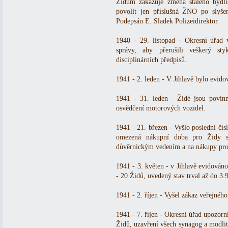
Židům zakazuje změna stálého bydli
povolit jen příslušná ŽNO po slyšen
Podepsán E. Sladek Polizeidirektor.
1940 - 29. listopad - Okresní úřad 
správy, aby přerušili veškerý st
disciplinárních předpisů.
1941 - 2. leden - V Jihlavě bylo evid
1941 - 31. leden - Židé jsou povin
osvědčení motorových vozidel.
1941 - 21. březen - Vyšlo poslední čísl
omezená nákupní doba pro Židy s
důvěrnickým vedením a na nákupy pro
1941 - 3. květen - v Jihlavě evidováno
- 20 Židů, uvedený stav trval až do 3.
1941 - 2. říjen - Vyšel zákaz veřejnéh
1941 - 7. říjen - Okresní úřad upozorni
Židů, uzavření všech synagog a modlit