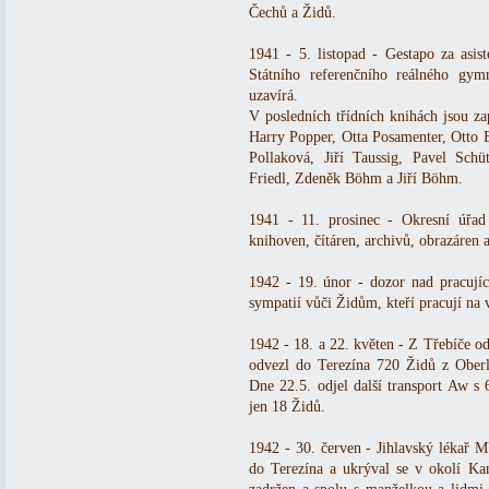
Čechů a Židů.
1941 - 5. listopad - Gestapo za asis
Státního referenčního reálného gym
uzavírá.
V posledních třídních knihách jsou zaps
Harry Popper, Otta Posamenter, Otto 
Pollaková, Jiří Taussig, Pavel Sch
Friedl, Zdeněk Böhm a Jiří Böhm.
1941 - 11. prosinec - Okresní úřa
knihoven, čítáren, archivů, obrazáren 
1942 - 19. únor - dozor nad pracující
sympatií vůči Židům, kteří pracují na 
1942 - 18. a 22. květen - Z Třebíče od
odvezl do Terezína 720 Židů z Oberl
Dne 22.5. odjel další transport Aw s
jen 18 Židů.
1942 - 30. červen - Jihlavský lékař 
do Terezína a ukrýval se v okolí Ka