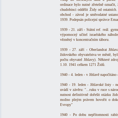
ordinace bylo nutné zřetelně označit,
chudobinci oddělit Židy od ostatních.
obchod - závod je směrodatné ustano
1939. Podepsán policejní správce Eman
1939 - 21. září - Státní ref. reál. gy
výpomocný učitel israelského nábože
vězněný v koncentračním táboru.
1939 - 27. září - Oberlandrat Jihla
židovského obyvatelstva ve městě, by
počtu obyvatel Jihlavy). Některé zdro
1.10. 1941 celkem 1271 Židů.
1940 - 4. leden - v Jihlavě napočítáno
1940 - 19. leden - Jihlavské listy -
uvádí v závěru: "...ruku v ruce s ná
nutnost definitivně dořešit otázku ži
možno plným právem hovořit o dokon
Evropy"
1940 - Po dobu nepřítomnosti rabín