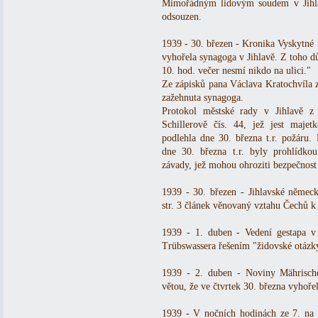
Mimořádným lidovým soudem v Jihla
odsouzen.
1939 - 30. březen - Kronika Vyskytné 
vyhořela synagoga v Jihlavě. Z toho d
10. hod. večer nesmí nikdo na ulici."
Ze zápisků pana Václava Kratochvíla z
zažehnuta synagoga.
Protokol městské rady v Jihlavě z
Schillerově čís. 44, jež jest maje
podlehla dne 30. března t.r. požáru.
dne 30. března t.r. byly prohlídkou
závady, jež mohou ohroziti bezpečnost
1939 - 30. březen - Jihlavské němec
str. 3 článek věnovaný vztahu Čechů 
1939 - 1. duben - Vedení gestapa v 
Trübswassera řešením "židovské otázky"
1939 - 2. duben - Noviny Mährische
větou, že ve čtvrtek 30. března vyhořel
1939 - V nočních hodinách ze 7. na 