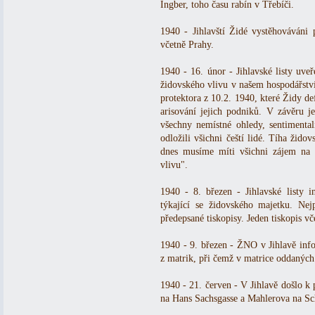
Ingber, toho času rabín v Třebíči.
1940 - Jihlavští Židé vystěhováváni
včetně Prahy.
1940 - 16. únor - Jihlavské listy uv
židovského vlivu v našem hospodářství
protektora z 10.2. 1940, které Židy de
arisování jejich podniků. V závěru j
všechny nemístné ohledy, sentimental
odložili všichni čeští lidé. Tíha žido
dnes musíme míti všichni zájem na 
vlivu".
1940 - 8. březen - Jihlavské listy i
týkající se židovského majetku. Nej
předepsané tiskopisy. Jeden tiskopis vč
1940 - 9. březen - ŽNO v Jihlavě info
z matrik, při čemž v matrice oddaných
1940 - 21. červen - V Jihlavě došlo k 
na Hans Sachsgasse a Mahlerova na Sc