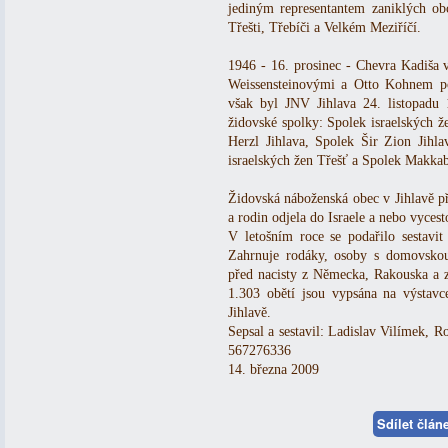
jediným representantem zaniklých obc
Třešti, Třebíči a Velkém Meziříčí.
1946 - 16. prosinec - Chevra Kadiša 
Weissensteinovými a Otto Kohnem po
však byl JNV Jihlava 24. listopadu 1
židovské spolky: Spolek israelských ž
Herzl Jihlava, Spolek Šir Zion Jihl
israelských žen Třešť a Spolek Makkab
Židovská náboženská obec v Jihlavě pře
a rodin odjela do Israele a nebo vyces
V letošním roce se podařilo sestavit
Zahrnuje rodáky, osoby s domovskou 
před nacisty z Německa, Rakouska a ze
1.303 obětí jsou vypsána na výstavc
Jihlavě.
Sepsal a sestavil: Ladislav Vilímek, R
567276336
14. března 2009
Sdílet člá