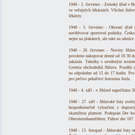
1940 - 2. červenec - Zemský úřad v Br
ve veřejných lékárnách. Všichni židov
lékárny.
1940 - 5. červenec - Okresní úřad 
navštěvovat sportovní podniky. Česk
nejen na plakátech, ale také na tabulce 
1940 - 26. červenec - Noviny Jihlav
povoleno nakupovat denně od 10.30 d
zakázán. Tabulky s uvedeným textem 
Gremia obchodníků Jihlava. Později 
na odpoledne od 15 do 17 hodin. Pro
pro pečivo pekařství Antonína Jozla.
1940 - 4. září - v Jihlavě napočítáno 3
1940 - 27. září - Jihlavské listy uveř
bezpodmínečně vyloučeni z dopravy
okamžitou platnost. Podepsán Der ko
Obersturmbannführer, Führer der 107.
1940 - 15. listopad - Jihlavské listy o