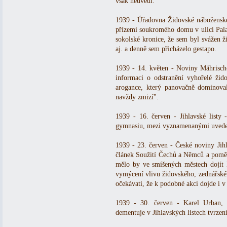
však neuvedl.
1939 - Úřadovna Židovské náboženské
přízemí soukromého domu v ulici Pal
sokolské kronice, že sem byl svážen ži
aj. a denně sem přicházelo gestapo.
1939 - 14. květen - Noviny Mährisch
informaci o odstranění vyhořelé žid
arogance, který panovačně dominoval
navždy zmizí".
1939 - 16. červen - Jihlavské listy
gymnasiu, mezi vyznamenanými uveden
1939 - 23. červen - České noviny Jihla
článek Soužití Čechů a Němců a pomě
mělo by ve smíšených městech dojít 
vymýcení vlivu židovského, zednářskéh
očekávati, že k podobné akci dojde i v 
1939 - 30. červen - Karel Urban, 
dementuje v Jihlavských listech tvrzen