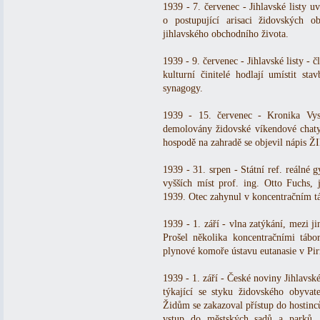
1939 - 7. červenec - Jihlavské listy u
o postupující arisaci židovských 
jihlavského obchodního života.
1939 - 9. červenec - Jihlavské listy -
kulturní činitelé hodlají umístit st
synagogy.
1939 - 15. červenec - Kronika Vys
demolovány židovské víkendové chaty
hospodě na zahradě se objevil nápis 
1939 - 31. srpen - Státní ref. reálné 
vyšších míst prof. ing. Otto Fuchs, 
1939. Otec zahynul v koncentračním tá
1939 - 1. září - vlna zatýkání, mezi j
Prošel několika koncentračními táb
plynové komoře ústavu eutanasie v Pi
1939 - 1. září - České noviny Jihlavské
týkající se styku židovského obyvat
Židům se zakazoval přístup do hostinců
vstup do městských sadů a parků. Ž