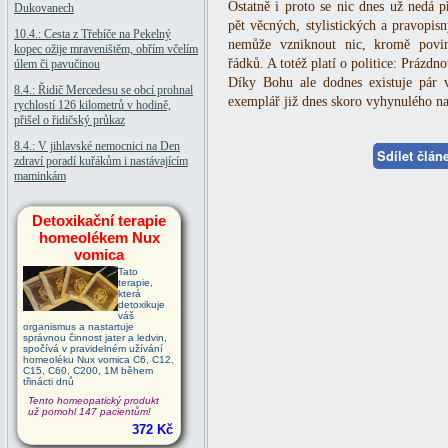
Ostatně i proto se nic dnes už nedá p
Dukovanech
pět věcných, stylistických a pravopis
10.4.: Cesta z Třebíče na Pekelný
nemůže vzniknout nic, kromě povin
kopec ožije mraveništěm, obřím včelím
řádků. A totéž platí o politice: Prázdno
úlem či pavučinou
Díky Bohu ale dodnes existuje pár 
8.4.: Řidič Mercedesu se obcí prohnal
exemplář již dnes skoro vyhynulého naš
rychlostí 126 kilometrů v hodině,
přišel o řidičský průkaz
8.4.: V jihlavské nemocnici na Den
Sdílet člá
zdraví poradí kuřákům i nastávajícím
maminkám
Detoxikační terapie
homeolékem Nux
vomica
Tato
terapie,
která
detoxikuje
váš
organismus a nastartuje
správnou činnost jater a ledvin,
spočívá v pravidelném užívání
homeoléku Nux vomica C6, C12,
C15, C60, C200, 1M během
třinácti dnů
Tento homeopatický produkt
už pomohl 147 pacientům!
372 Kč