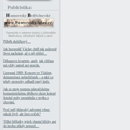
Publicistika:
H
B
umoresky
edřichovské
Vzpomínky a sekvence (nejen) z jihlavského
Bedřichova, Dřevěných Mlýnů a okolí:
Příběh dušičkový…
Jak hospodář Václav chtěl tak usilovně
život zachránit, až o něj přišel…
Děkanovo kvarteto, aneb, jak většina
má vždy patrně asi pravdu.
Listopad 1989: Koncert ve Vlašimi,
demonstrace nefachčenek – a také co
tehdy prorocky odhadl starý kněz.
Jak se moje pomsta udavačskému
komunistickému dědkovi skrze krásné
ženské nohy proměnila v trojku z
chování.
Proč měl jihlavský adventní věnec
nikoli čtyři, ale šest svíček?
Těžké hříšníky jejich vlastní hříchy ani
do hrobu někdy nepustí…