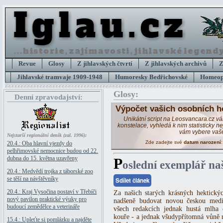
Revue
Glosy
Z jihlavských čtvrtí
Z jihlavských archivů
Z
Jihlavské tramvaje 1909-1948
Humoresky Bedřichovské
Homeopa
Glosy:
Denní zpravodajství:
Výpočet vašich osobních h
Unikátní script na Leosvancara.cz v
konstelace, vyhledá k nim statisticky 
vám vybere vaš
Nejstarší regionální deník (zal. 1996):
Zde zadejte své
datum narození
20.4.: Oba hlavní vjezdy do
pelhřimovské nemocnice budou od 22.
dubna do 15. května uzavřeny
P
oslední exemplář na
20.4.: Medvědí trojka z táborské zoo
se těší na návštěvníky
Sdílet článek
20.4.: Kraj Vysočina postaví v Třebíči
Za našich starých krásných hektickýc
nový pavilon praktické výuky pro
nadšeně budovat novou českou med
budoucí zemědělce a veterináře
všech redakcích jednak hustá mlha
kouře - a jednak všudypřítomná vůně 
15.4.: Upleťte si pomlázku a najděte