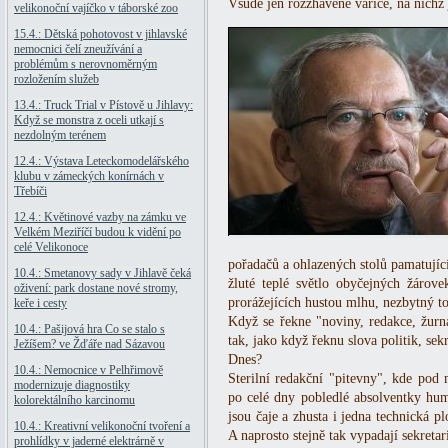
Všude jen rozžhavené vařiče, na nichž 
velikonoční vajíčko v táborské zoo
15.4.: Dětská pohotovost v jihlavské
nemocnici čelí zneužívání a
problémům s nerovnoměrným
rozložením služeb
13.4.: Truck Trial v Pístově u Jihlavy:
Když se monstra z oceli utkají s
nezdolným terénem
12.4.: Výstava Leteckomodelářského
klubu v zámeckých konírnách v
Třebíči
12.4.: Květinové vazby na zámku ve
Velkém Meziříčí budou k vidění po
celé Velikonoce
pořadačů a ohlazených stolů pamatujícíc
10.4.: Smetanovy sady v Jihlavě čeká
žluté teplé světlo obyčejných žárov
oživení: park dostane nové stromy,
prorážejících hustou mlhu, nezbytný t
keře i cesty
Když se řekne "noviny, redakce, žurnal
10.4.: Pašijová hra Co se stalo s
tak, jako když řeknu slova politik, sekr
Ježíšem? ve Žďáře nad Sázavou
Dnes?
10.4.: Nemocnice v Pelhřimově
Sterilní redakční "pitevny", kde pod
modernizuje diagnostiky
po celé dny pobledlé absolventky hu
kolorektálního karcinomu
jsou čaje a zhusta i jedna technická pl
10.4.: Kreativní velikonoční tvoření a
A naprosto stejně tak vypadají sekretari
prohlídky v jaderné elektrárně v