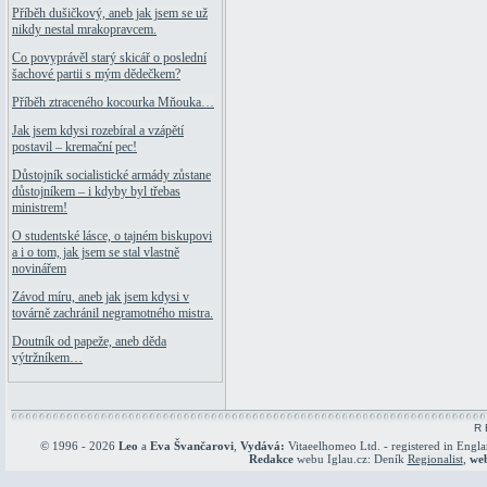
Příběh dušičkový, aneb jak jsem se už
nikdy nestal mrakopravcem.
Co povyprávěl starý skicář o poslední
šachové partii s mým dědečkem?
Příběh ztraceného kocourka Mňouka…
Jak jsem kdysi rozebíral a vzápětí
postavil – kremační pec!
Důstojník socialistické armády zůstane
důstojníkem – i kdyby byl třebas
ministrem!
O studentské lásce, o tajném biskupovi
a i o tom, jak jsem se stal vlastně
novinářem
Závod míru, aneb jak jsem kdysi v
továrně zachránil negramotného mistra.
Doutník od papeže, aneb děda
výtržníkem…
R 
© 1996 - 2026
Leo
a
Eva Švančarovi
,
Vydává:
Vitaeelhomeo Ltd. - registered in Engl
Redakce
webu Iglau.cz: Deník
Regionalist
,
we